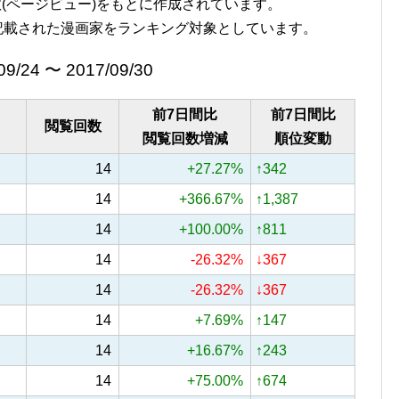
覧回数(ページビュー)をもとに作成されています。
記載された漫画家をランキング対象としています。
09/24 〜 2017/09/30
前7日間比
前7日間比
閲覧回数
閲覧回数増減
順位変動
14
+27.27%
↑342
14
+366.67%
↑1,387
14
+100.00%
↑811
14
-26.32%
↓367
14
-26.32%
↓367
14
+7.69%
↑147
14
+16.67%
↑243
14
+75.00%
↑674