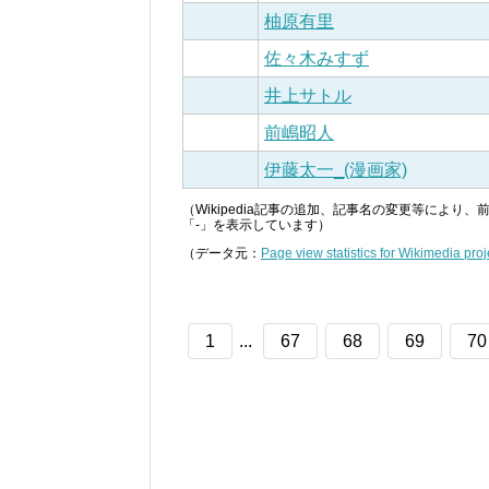
柚原有里
佐々木みすず
井上サトル
前嶋昭人
伊藤太一_(漫画家)
（Wikipedia記事の追加、記事名の変更等によ
「-」を表示しています）
（データ元：
Page view statistics for Wikimedia proj
1
...
67
68
69
70