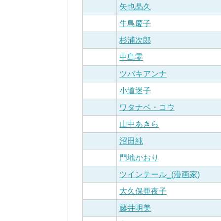
矢也晶久
牛島慶子
杉浦次郎
中島零
ツバキアンナ
小道迷子
ワタナベ・コウ
山中あきら
沼田純
門地かおり
ツインテール_(漫画家)
大久保亜夜子
藤井明美