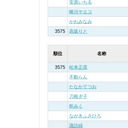
安原いちる
蜷川ヤエコ
かわみなみ
3575
高坂りと
順位
名称
3575
松本正彦
不動らん
たなかてつお
刀根夕子
乾みく
ながきふさひろ
諏訪緑