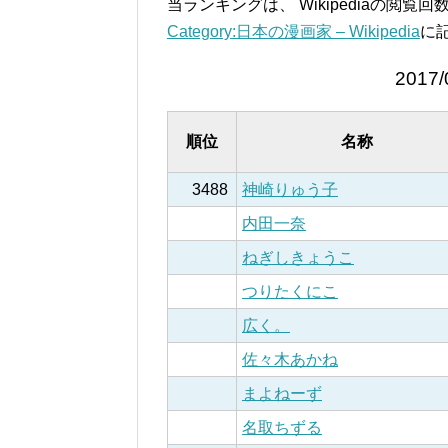
当ランキングは、 Wikipediaの閲
Category:日本の漫画家 – Wikipedia
に
2017/
順位
名称
3488
神崎りゅう子
内田一奈
ねぎしきょうこ
つりたくにこ
広く。
佐々木あかね
まよねーず
名取ちずる