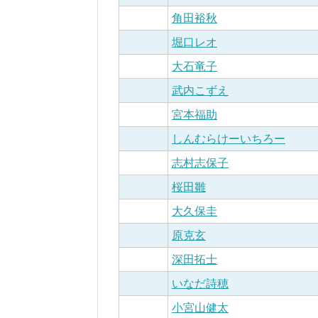
角田裕秋
堀口レオ
大石竜子
武内こずえ
宮本福助
しんむらけーいちろー
志村志保子
桜田雛
大久保圭
原克玄
深田拓士
いなだ詩穂
小宮山健太