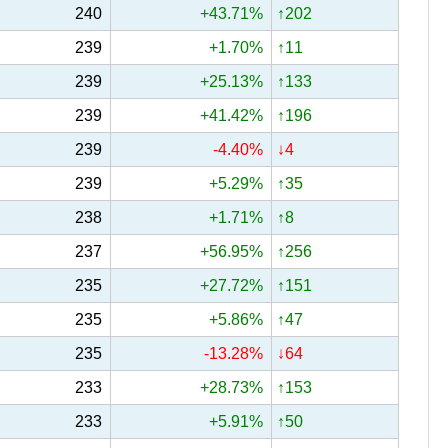
240
+43.71%
↑202
239
+1.70%
↑11
239
+25.13%
↑133
239
+41.42%
↑196
239
-4.40%
↓4
239
+5.29%
↑35
238
+1.71%
↑8
237
+56.95%
↑256
235
+27.72%
↑151
235
+5.86%
↑47
235
-13.28%
↓64
233
+28.73%
↑153
233
+5.91%
↑50