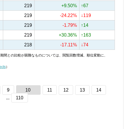
219
+9.50%
↑67
219
-24.22%
↓119
219
-1.79%
↑14
219
+30.36%
↑163
218
-17.11%
↓74
り、前期間との比較が困難なものについては、閲覧回数増減、順位変動に、
ects
）
9
10
11
12
13
14
...
110