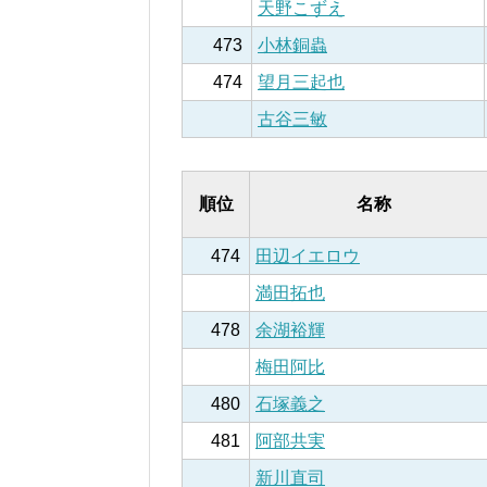
天野こずえ
473
小林銅蟲
474
望月三起也
古谷三敏
順位
名称
474
田辺イエロウ
満田拓也
478
余湖裕輝
梅田阿比
480
石塚義之
481
阿部共実
新川直司