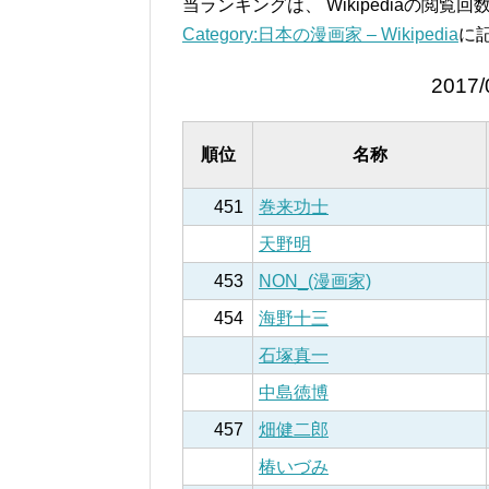
当ランキングは、 Wikipediaの閲
Category:日本の漫画家 – Wikipedia
に
2017/
順位
名称
451
巻来功士
天野明
453
NON_(漫画家)
454
海野十三
石塚真一
中島徳博
457
畑健二郎
椿いづみ