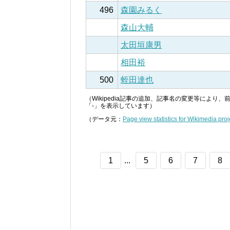
496
森園みるく
森山大輔
太田垣康男
相田裕
500
蛭田達也
（Wikipedia記事の追加、記事名の変更等によ
「-」を表示しています）
（データ元：
Page view statistics for Wikimedia proj
1
...
5
6
7
8