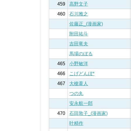
459
高野文子
460
石川雅之
佐藤正_(漫画家)
附田祐斗
吉田竜夫
馬場のぼる
465
小野敏洋
466
こげどんぼ*
467
大槍葦人
つの丸
安永航一郎
470
石田敦子_(漫画家)
叶精作