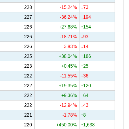
228
-15.24%
↓73
227
-36.24%
↓194
226
+27.68%
↑154
226
-18.71%
↓93
226
-3.83%
↓14
225
+38.04%
↑186
223
+0.45%
↑25
222
-11.55%
↓36
222
+19.35%
↑120
222
+9.36%
↑64
222
-12.94%
↓43
221
-1.78%
↑8
220
+450.00%
↑1,638