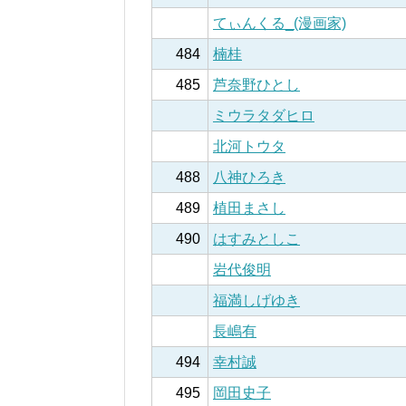
てぃんくる_(漫画家)
484
楠桂
485
芦奈野ひとし
ミウラタダヒロ
北河トウタ
488
八神ひろき
489
植田まさし
490
はすみとしこ
岩代俊明
福満しげゆき
長嶋有
494
幸村誠
495
岡田史子