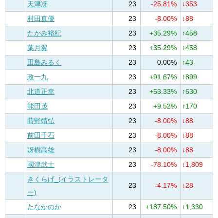
天津冴
23
-25.81%
↓353
村田真優
23
-8.00%
↓88
たかみ裕紀
23
+35.29%
↑458
葉月翼
23
+35.29%
↑458
田島みるく
23
0.00%
↑43
政一九
23
+91.67%
↑899
北道正幸
23
+53.33%
↑630
能田茂
23
+9.52%
↑170
蒔野靖弘
23
-8.00%
↓88
前田千石
23
-8.00%
↓88
冴樹高雄
23
-8.00%
↓88
國津武士
23
-78.10%
↓1,809
きくらげ_(イラストレータ
23
-4.17%
↓28
ー)
たなかのか
23
+187.50%
↑1,330