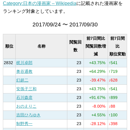
Category:日本の漫画家 – Wikipedia
に記載された漫画家を
ランキング対象としています。
2017/09/24 〜 2017/09/30
前7日間比
前7日間
閲覧回
順位
名称
閲覧回数増
比
数
減
順位変動
2832
梶川卓郎
23
+43.75%
↑541
奥谷通教
23
+64.29%
↑719
幻超二
23
-39.47%
↓628
安孫子三和
23
+43.75%
↑541
石川森彦
23
+91.67%
↑899
おのえりこ
23
-8.00%
↓88
吉田ひろゆき
23
+4.55%
↑100
制野秀一
23
-28.12%
↓398