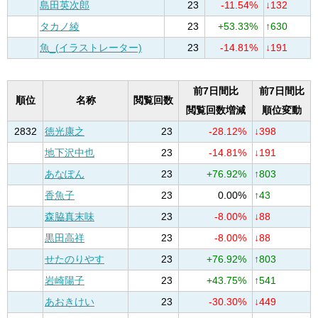
島田英次郎
23
-11.54%
↓132
タカノ綾
23
+53.33%
↑630
魚_(イラストレーター)
23
-14.81%
↓191
前7日間比
前7日間比
順位
名称
閲覧回数
閲覧回数増減
順位変動
2832
徳光康之
23
-28.12%
↓398
地下沢中也
23
-14.81%
↓191
あなぽん
23
+76.92%
↑803
香魚子
23
0.00%
↑43
森脇真末味
23
-8.00%
↓88
黒田高祥
23
-8.00%
↓88
せたのりやす
23
+76.92%
↑803
岩崎陽子
23
+43.75%
↑541
あおきけい
23
-30.30%
↓449