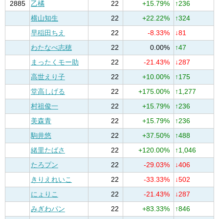
2885
乙橘
22
+15.79%
↑236
横山知生
22
+22.22%
↑324
早稲田ちえ
22
-8.33%
↓81
わたなべ志穂
22
0.00%
↑47
まったくモー助
22
-21.43%
↓287
高世えり子
22
+10.00%
↑175
堂高しげる
22
+175.00%
↑1,277
村祖俊一
22
+15.79%
↑236
美森青
22
+15.79%
↑236
駒井悠
22
+37.50%
↑488
緒里たばさ
22
+120.00%
↑1,046
たろプン
22
-29.03%
↓406
きりえれいこ
22
-33.33%
↓502
にょりこ
22
-21.43%
↓287
みぎわパン
22
+83.33%
↑846