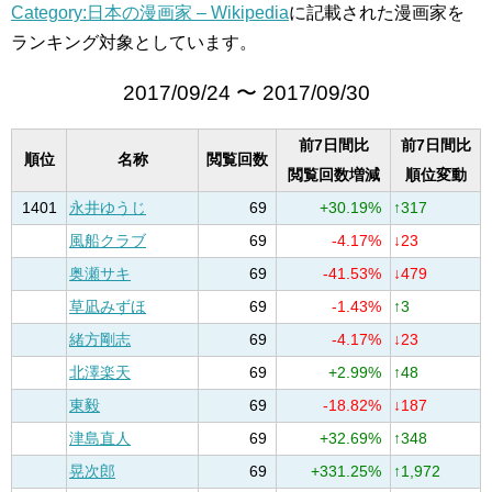
Category:日本の漫画家 – Wikipedia
に記載された漫画家を
ランキング対象としています。
2017/09/24 〜 2017/09/30
前7日間比
前7日間比
順位
名称
閲覧回数
閲覧回数増減
順位変動
1401
永井ゆうじ
69
+30.19%
↑317
風船クラブ
69
-4.17%
↓23
奥瀬サキ
69
-41.53%
↓479
草凪みずほ
69
-1.43%
↑3
緒方剛志
69
-4.17%
↓23
北澤楽天
69
+2.99%
↑48
東毅
69
-18.82%
↓187
津島直人
69
+32.69%
↑348
晃次郎
69
+331.25%
↑1,972