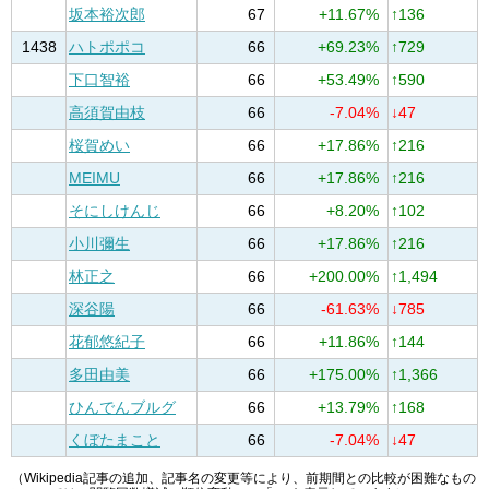
坂本裕次郎
67
+11.67%
↑136
1438
ハトポポコ
66
+69.23%
↑729
下口智裕
66
+53.49%
↑590
高須賀由枝
66
-7.04%
↓47
桜賀めい
66
+17.86%
↑216
MEIMU
66
+17.86%
↑216
そにしけんじ
66
+8.20%
↑102
小川彌生
66
+17.86%
↑216
林正之
66
+200.00%
↑1,494
深谷陽
66
-61.63%
↓785
花郁悠紀子
66
+11.86%
↑144
多田由美
66
+175.00%
↑1,366
ひんでんブルグ
66
+13.79%
↑168
くぼたまこと
66
-7.04%
↓47
（Wikipedia記事の追加、記事名の変更等により、前期間との比較が困難なもの