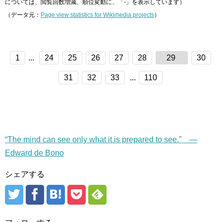
については、閲覧回数増減、順位変動に、「-」を表示しています）
（データ元：
Page view statistics for Wikimedia projects
）
1
...
24
25
26
27
28
29
30
31
32
33
...
110
“The mind can see only what it is prepared to see.” —
Edward de Bono
シェアする