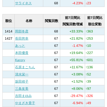
サライネス
68
-4.23%
↓23
前7日間比
前7日間比
順位
名称
閲覧回数
閲覧回数増減
順位変動
1414
岡部冬彦
68
+33.33%
↑363
1427
長田悠幸
67
+21.82%
↑253
あっと
67
-1.47%
↑10
本田優貴
67
+19.64%
↑227
Karory
67
+55.81%
↑601
石原まこちん
67
+11.67%
↑136
清水栄一
67
+3.08%
↑52
坂田靖子
67
+1.52%
↑39
三条友美
67
+8.06%
↑97
吉田まゆみ
67
-29.47%
↓326
やまざき貴子
67
-6.94%
↓49