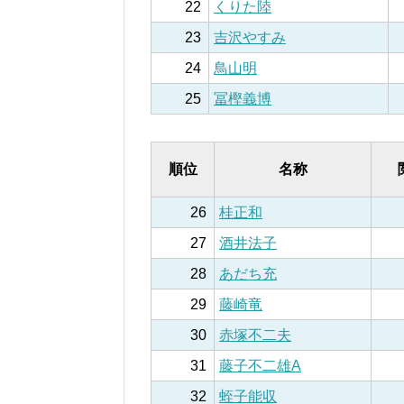
22
くりた陸
23
吉沢やすみ
24
鳥山明
25
冨樫義博
順位
名称
26
桂正和
27
酒井法子
28
あだち充
29
藤崎竜
30
赤塚不二夫
31
藤子不二雄A
32
蛭子能収