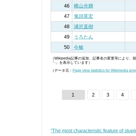
46
横山光輝
47
鬼頭莫宏
48
浦沢直樹
49
うろたん
50
今敏
（Wikipedia記事の追加、記事名の変更等によ
「-」を表示しています）
（データ元：
Page view statistics for Wikimedia proj
1
2
3
4
“The most characteristic feature of stupid