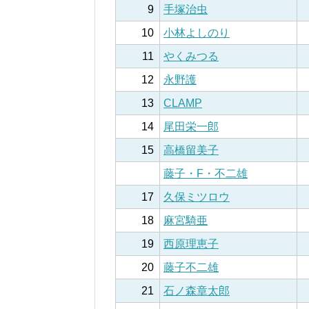
9
手塚治虫
10
小林よしのり
11
やくみつる
12
永野護
13
CLAMP
14
尾田栄一郎
15
高橋留美子
藤子・F・不二雄
17
久保ミツロウ
18
麻宮騎亜
19
西原理恵子
20
藤子不二雄
21
石ノ森章太郎