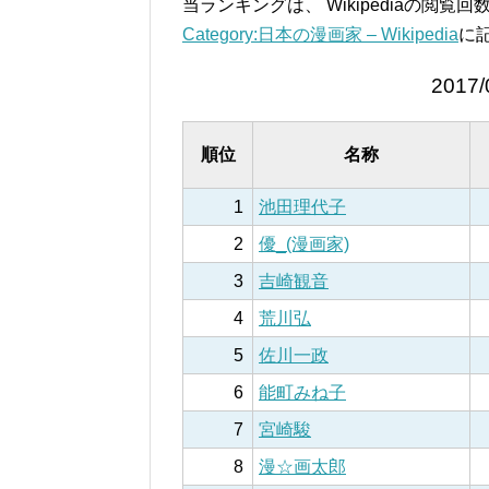
当ランキングは、 Wikipediaの閲
Category:日本の漫画家 – Wikipedia
に
2017/
順位
名称
1
池田理代子
2
優_(漫画家)
3
吉崎観音
4
荒川弘
5
佐川一政
6
能町みね子
7
宮崎駿
8
漫☆画太郎