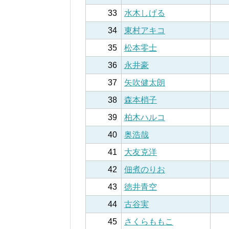
33
水木しげる
34
東村アキコ
35
松本零士
36
永井豪
37
矢吹健太朗
38
森本梢子
39
柏木ハルコ
40
奥浩哉
41
大友克洋
42
佃煮のりお
43
徳井青空
44
古谷実
45
さくらももこ