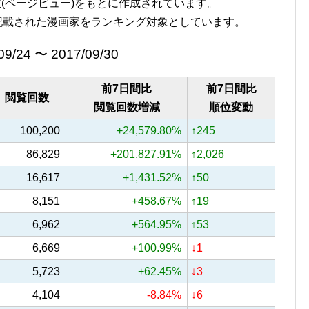
覧回数(ページビュー)をもとに作成されています。
記載された漫画家をランキング対象としています。
09/24 〜 2017/09/30
前7日間比
前7日間比
閲覧回数
閲覧回数増減
順位変動
100,200
+24,579.80%
↑245
86,829
+201,827.91%
↑2,026
16,617
+1,431.52%
↑50
8,151
+458.67%
↑19
6,962
+564.95%
↑53
6,669
+100.99%
↓1
5,723
+62.45%
↓3
4,104
-8.84%
↓6