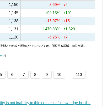
1,150
-3.69%
↓6
1,145
+99.13%
↑101
1,138
-15.07%
↓15
1,131
+1,470.83%
↑1,329
1,120
-5.25%
↓7
り、前期間との比較が困難なものについては、閲覧回数増減、順位変動に、
ects
）
5
6
7
8
9
10
...
110
ity is not inability to think or lack of knowledge but the