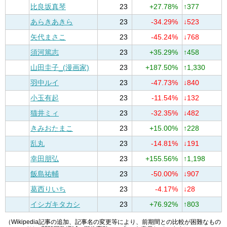
比良坂真琴
23
+27.78%
↑377
あらきあきら
23
-34.29%
↓523
矢代まさこ
23
-45.24%
↓768
須河篤志
23
+35.29%
↑458
山田圭子_(漫画家)
23
+187.50%
↑1,330
羽中ルイ
23
-47.73%
↓840
小玉有起
23
-11.54%
↓132
猫井ミィ
23
-32.35%
↓482
きみおたまこ
23
+15.00%
↑228
乱丸
23
-14.81%
↓191
幸田朋弘
23
+155.56%
↑1,198
飯島祐輔
23
-50.00%
↓907
葛西りいち
23
-4.17%
↓28
イシガキタカシ
23
+76.92%
↑803
（Wikipedia記事の追加、記事名の変更等により、前期間との比較が困難なもの