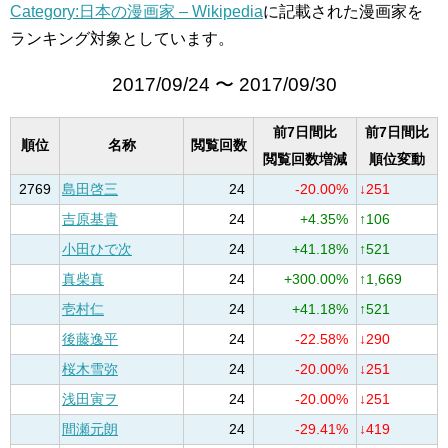
Category:日本の漫画家 – Wikipedia
に記載された漫画家を
ランキング対象としています。
2017/09/24 〜 2017/09/30
前7日間比
前7日間比
順位
名称
閲覧回数
閲覧回数増減
順位変動
2769
島田啓三
24
-20.00%
↓251
吉原基貴
24
+4.35%
↑106
小田ひで次
24
+41.18%
↑521
真柴真
24
+300.00%
↑1,669
壱村仁
24
+41.18%
↑521
後藤逸平
24
-22.58%
↓290
桜木雪弥
24
-20.00%
↓251
浅田寅ヲ
24
-20.00%
↓251
間瀬元朗
24
-29.41%
↓419