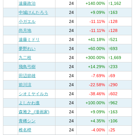
遠藤政治
24
+140.00%
↑1,162
中城けんたろう
24
+9.09%
↑163
小ガエル
24
-11.11%
↓128
尚月地
24
-11.11%
↓128
遠藤ミドリ
24
+41.18%
↑521
夢野れい
24
+60.00%
↑693
九二枝
24
+300.00%
↑1,669
飛鳥弓樹
24
+14.29%
↑233
田辺節雄
24
-7.69%
↓69
前川涼
24
-22.58%
↓290
シオミヤイルカ
24
-38.46%
↓602
よしかわ進
24
+100.00%
↑962
森雅之_(漫画家)
24
+9.09%
↑163
青稀シン
24
+4.35%
↑106
椎名橙
24
-4.00%
↓25