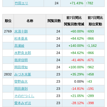
竹田エリ
24
+71.43%
↑782
前7日間比
前7日間比
順位
名称
閲覧回数
閲覧回数増減
順位変動
2769
水清十朗
24
+60.00%
↑693
杉本亜未
24
+84.62%
↑866
高瀬綾
24
+140.00%
↑1,162
水野良太郎
24
+84.62%
↑866
嶺岸信明
24
-41.46%
↓671
岡田理知
24
+100.00%
↑962
2832
みづき水脈
23
+35.29%
↑458
曽野由大
23
0.00%
↑43
岡田康則
23
-14.81%
↓191
そのだつくし
23
+21.05%
↑289
愛本みずほ
23
-28.12%
↓398