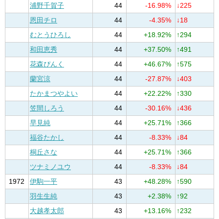
浦野千賀子
44
-16.98%
↓225
恩田チロ
44
-4.35%
↓18
むとうひろし
44
+18.92%
↑294
和田恵秀
44
+37.50%
↑491
花森ぴんく
44
+46.67%
↑575
蘭宮涼
44
-27.87%
↓403
たかまつやよい
44
+22.22%
↑330
笠間しろう
44
-30.16%
↓436
早見純
44
+25.71%
↑366
福谷たかし
44
-8.33%
↓84
桐丘さな
44
+25.71%
↑366
ツナミノユウ
44
-8.33%
↓84
1972
伊駒一平
43
+48.28%
↑590
羽生生純
43
+2.38%
↑92
大越孝太郎
43
+13.16%
↑232