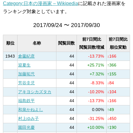
Category:日本の漫画家 – Wikipedia
に記載された漫画家を
ランキング対象としています。
2017/09/24 〜 2017/09/30
前7日間比
前7日間比
順位
名称
閲覧回数
閲覧回数増減
順位変動
1943
倉薗紀彦
44
-13.73%
↓166
迎夏生
44
+25.71%
↑366
加藤拓弐
44
+7.32%
↑155
芳谷圭児
44
-8.33%
↓84
アキヨシカズタカ
44
-10.20%
↓104
福島鉄平
44
-13.73%
↓166
和泉かねよし
44
0.00%
↑49
村上ゆみ子
44
-31.25%
↓450
園田光慶
44
+10.00%
↑190