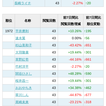
長崎ライチ
43
-2.27%
↑20
前7日間比
前7日間比
順位
名称
閲覧回数
閲覧回数増減
順位変動
1972
平井摩利
43
+10.26%
↑195
速水翼
43
0.00%
↑56
杉山美和子
43
-43.42%
↓651
大羽隆廣
43
+19.44%
↑301
草野紅壱
43
-44.16%
↓661
竹村洋平
43
-2.27%
↑20
関谷ひさし
43
+48.28%
↑590
桜井昌一
43
+19.44%
↑301
おおやちき
43
+34.38%
↑462
翠川しん
43
-44.87%
↓677
尾崎未来
43
-23.21%
↓318