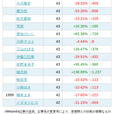
小川雅史
43
-28.33%
↓409
郷力也
43
-53.26%
↓836
松沢夏樹
43
-23.21%
↓318
琴慈
43
+10.26%
↑195
渡会けいじ
43
+65.38%
↑728
川井マコト
43
-4.44%
↓8
三山のぼる
43
+26.47%
↑378
伊藤三巳華
43
-29.51%
↓432
佐野未央子
43
+95.45%
↑960
柚月純
43
+138.89%
↑1,237
蛭田充
43
-10.42%
↓113
小林ゆき
43
-10.42%
↓113
1999
楠本まき
42
-17.65%
↓222
イダタツヒコ
42
-31.15%
↓459
（Wikipedia記事の追加、記事名の変更等により、前期間との比較が困難なもの