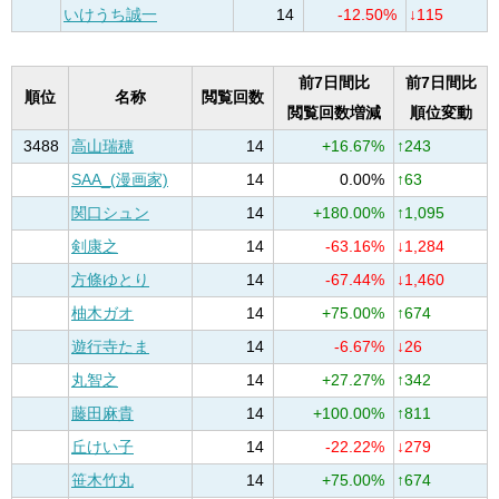
いけうち誠一
14
-12.50%
↓115
前7日間比
前7日間比
順位
名称
閲覧回数
閲覧回数増減
順位変動
3488
高山瑞穂
14
+16.67%
↑243
SAA_(漫画家)
14
0.00%
↑63
関口シュン
14
+180.00%
↑1,095
剣康之
14
-63.16%
↓1,284
方條ゆとり
14
-67.44%
↓1,460
柚木ガオ
14
+75.00%
↑674
遊行寺たま
14
-6.67%
↓26
丸智之
14
+27.27%
↑342
藤田麻貴
14
+100.00%
↑811
丘けい子
14
-22.22%
↓279
笹木竹丸
14
+75.00%
↑674