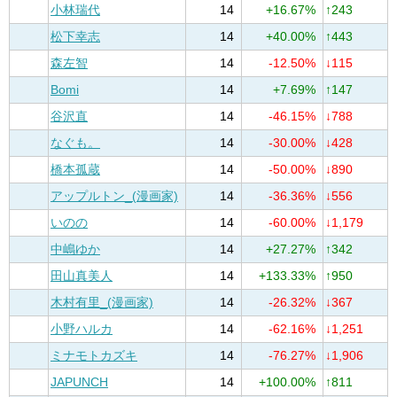
小林瑞代
14
+16.67%
↑243
松下幸志
14
+40.00%
↑443
森左智
14
-12.50%
↓115
Bomi
14
+7.69%
↑147
谷沢直
14
-46.15%
↓788
なぐも。
14
-30.00%
↓428
橋本孤蔵
14
-50.00%
↓890
アップルトン_(漫画家)
14
-36.36%
↓556
いのの
14
-60.00%
↓1,179
中嶋ゆか
14
+27.27%
↑342
田山真美人
14
+133.33%
↑950
木村有里_(漫画家)
14
-26.32%
↓367
小野ハルカ
14
-62.16%
↓1,251
ミナモトカズキ
14
-76.27%
↓1,906
JAPUNCH
14
+100.00%
↑811