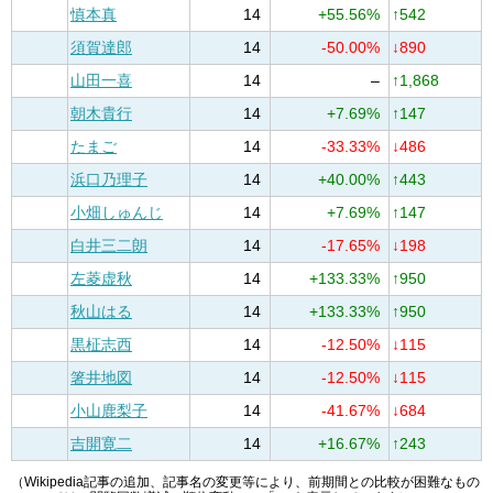
慎本真
14
+55.56%
↑542
須賀達郎
14
-50.00%
↓890
山田一喜
14
–
↑1,868
朝木貴行
14
+7.69%
↑147
たまご
14
-33.33%
↓486
浜口乃理子
14
+40.00%
↑443
小畑しゅんじ
14
+7.69%
↑147
白井三二朗
14
-17.65%
↓198
左菱虚秋
14
+133.33%
↑950
秋山はる
14
+133.33%
↑950
黒柾志西
14
-12.50%
↓115
箸井地図
14
-12.50%
↓115
小山鹿梨子
14
-41.67%
↓684
吉開寛二
14
+16.67%
↑243
（Wikipedia記事の追加、記事名の変更等により、前期間との比較が困難なもの