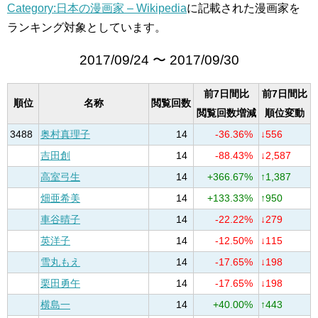
Category:日本の漫画家 – Wikipedia
に記載された漫画家を
ランキング対象としています。
2017/09/24 〜 2017/09/30
前7日間比
前7日間比
順位
名称
閲覧回数
閲覧回数増減
順位変動
3488
奥村真理子
14
-36.36%
↓556
吉田創
14
-88.43%
↓2,587
高室弓生
14
+366.67%
↑1,387
畑亜希美
14
+133.33%
↑950
車谷晴子
14
-22.22%
↓279
英洋子
14
-12.50%
↓115
雪丸もえ
14
-17.65%
↓198
栗田勇午
14
-17.65%
↓198
横島一
14
+40.00%
↑443