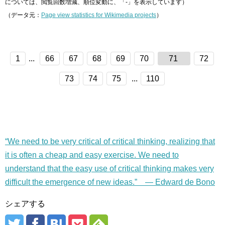
については、閲覧回数増減、順位変動に、「-」を表示しています）
（データ元：
Page view statistics for Wikimedia projects
）
1
...
66
67
68
69
70
71
72
73
74
75
...
110
“We need to be very critical of critical thinking, realizing that
it is often a cheap and easy exercise. We need to
understand that the easy use of critical thinking makes very
difficult the emergence of new ideas.” — Edward de Bono
シェアする