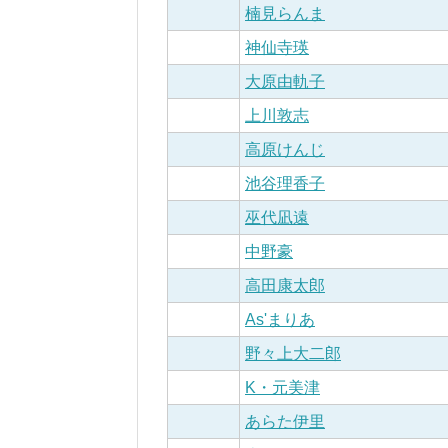
楠見らんま
神仙寺瑛
大原由軌子
上川敦志
高原けんじ
池谷理香子
巫代凪遠
中野豪
高田康太郎
As'まりあ
野々上大二郎
K・元美津
あらた伊里