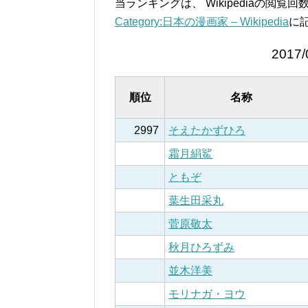
当ランキングは、 Wikipediaの閲
Category:日本の漫画家 – Wikipedia
に
2017/
順位
名称
2997
そえたかずひろ
霜月絹鯊
ともぞ
葉生田采丸
菅原敬太
秋月ひろずみ
並木洋美
モリナガ・ヨウ