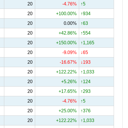
20
-4.76%
↑5
20
+100.00%
↑934
20
0.00%
↑63
20
+42.86%
↑554
20
+150.00%
↑1,165
20
-9.09%
↓65
20
-16.67%
↓193
20
+122.22%
↑1,033
20
+5.26%
↑124
20
+17.65%
↑293
20
-4.76%
↑5
20
+25.00%
↑376
20
+122.22%
↑1,033