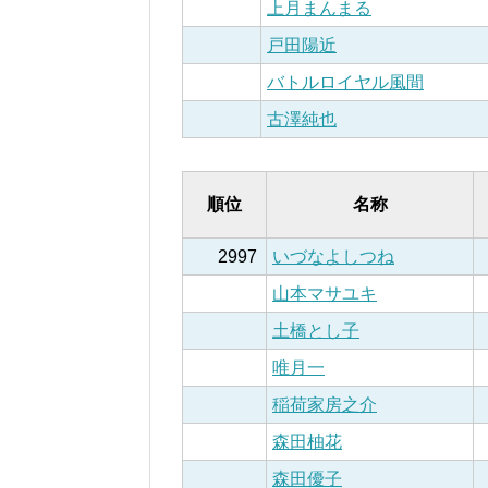
上月まんまる
戸田陽近
バトルロイヤル風間
古澤純也
順位
名称
2997
いづなよしつね
山本マサユキ
土橋とし子
唯月一
稲荷家房之介
森田柚花
森田優子