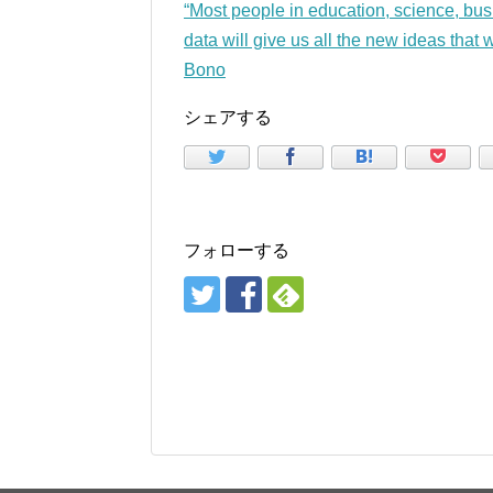
“Most people in education, science, busi
data will give us all the new ideas that
Bono
シェアする
フォローする