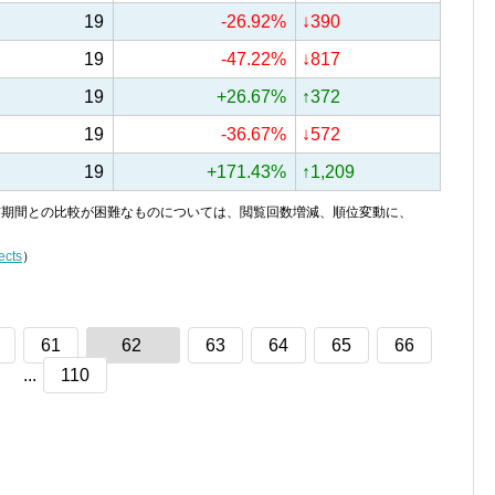
19
-26.92%
↓390
19
-47.22%
↓817
19
+26.67%
↑372
19
-36.67%
↓572
19
+171.43%
↑1,209
り、前期間との比較が困難なものについては、閲覧回数増減、順位変動に、
ects
）
61
62
63
64
65
66
...
110