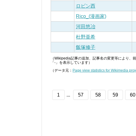
ロビン西
Rico_(漫画家)
河田悠冶
杜野亜希
飯塚修子
（Wikipedia記事の追加、記事名の変更等によ
「-」を表示しています）
（データ元：
Page view statistics for Wikimedia proj
1
...
57
58
59
60