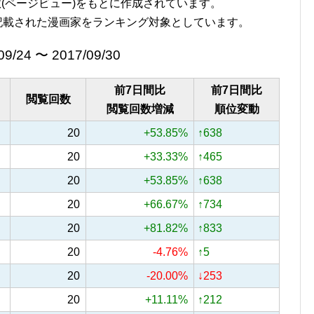
覧回数(ページビュー)をもとに作成されています。
記載された漫画家をランキング対象としています。
09/24 〜 2017/09/30
前7日間比
前7日間比
閲覧回数
閲覧回数増減
順位変動
20
+53.85%
↑638
20
+33.33%
↑465
20
+53.85%
↑638
20
+66.67%
↑734
20
+81.82%
↑833
20
-4.76%
↑5
20
-20.00%
↓253
20
+11.11%
↑212