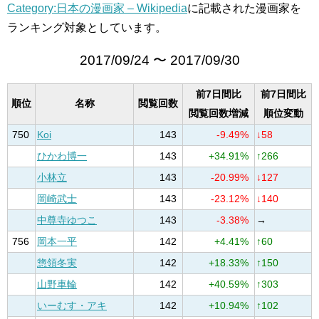
Category:日本の漫画家 – Wikipedia
に記載された漫画家を
ランキング対象としています。
2017/09/24 〜 2017/09/30
前7日間比
前7日間比
順位
名称
閲覧回数
閲覧回数増減
順位変動
750
Koi
143
-9.49%
↓58
ひかわ博一
143
+34.91%
↑266
小林立
143
-20.99%
↓127
岡崎武士
143
-23.12%
↓140
中尊寺ゆつこ
143
-3.38%
→
756
岡本一平
142
+4.41%
↑60
惣領冬実
142
+18.33%
↑150
山野車輪
142
+40.59%
↑303
いーむす・アキ
142
+10.94%
↑102