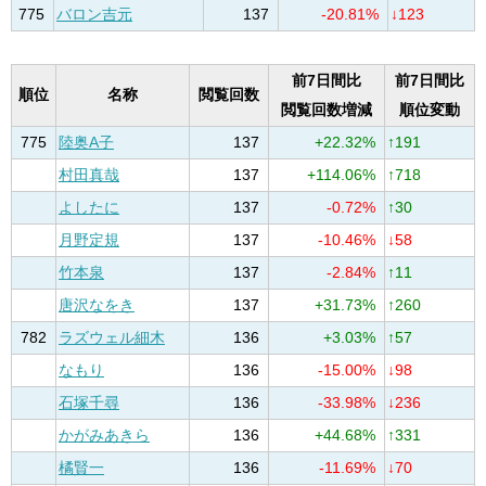
775
バロン吉元
137
-20.81%
↓123
前7日間比
前7日間比
順位
名称
閲覧回数
閲覧回数増減
順位変動
775
陸奥A子
137
+22.32%
↑191
村田真哉
137
+114.06%
↑718
よしたに
137
-0.72%
↑30
月野定規
137
-10.46%
↓58
竹本泉
137
-2.84%
↑11
唐沢なをき
137
+31.73%
↑260
782
ラズウェル細木
136
+3.03%
↑57
なもり
136
-15.00%
↓98
石塚千尋
136
-33.98%
↓236
かがみあきら
136
+44.68%
↑331
橘賢一
136
-11.69%
↓70