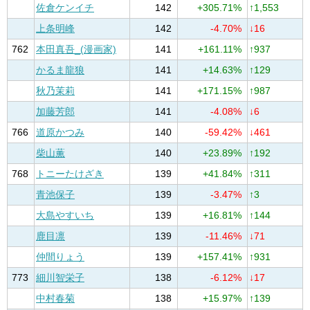
佐倉ケンイチ
142
+305.71%
↑1,553
上条明峰
142
-4.70%
↓16
762
本田真吾_(漫画家)
141
+161.11%
↑937
かるま龍狼
141
+14.63%
↑129
秋乃茉莉
141
+171.15%
↑987
加藤芳郎
141
-4.08%
↓6
766
道原かつみ
140
-59.42%
↓461
柴山薫
140
+23.89%
↑192
768
トニーたけざき
139
+41.84%
↑311
青池保子
139
-3.47%
↑3
大島やすいち
139
+16.81%
↑144
鹿目凛
139
-11.46%
↓71
仲間りょう
139
+157.41%
↑931
773
細川智栄子
138
-6.12%
↓17
中村春菊
138
+15.97%
↑139