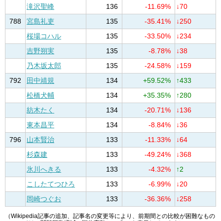
滝沢聖峰
136
-11.69%
↓70
788
宮島礼吏
135
-35.41%
↓250
桜場コハル
135
-33.50%
↓234
吉野朔実
135
-8.78%
↓38
乃木坂太郎
135
-24.58%
↓159
792
田中靖規
134
+59.52%
↑433
松橋犬輔
134
+35.35%
↑280
紡木たく
134
-20.71%
↓136
東本昌平
134
-8.84%
↓36
796
山本賢治
133
-11.33%
↓64
杉森建
133
-49.24%
↓368
氷川へきる
133
-4.32%
↑2
こしたてつひろ
133
-6.99%
↓20
岡崎つぐお
133
-36.36%
↓258
（Wikipedia記事の追加、記事名の変更等により、前期間との比較が困難なもの