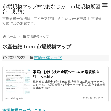
市場規模マップ®でおなじみ、市場規模展望
台（別館）
市場規模一瞬把握、アイデア促進、面白い の一石三鳥！ 市場規
模展望台の別館です。
ホーム
市場規模マップ
水産缶詰 from 市場規模マップ
2025/3/22
市場規模マップ
家庭における支出金額ベースの市場規模推
計 ＜出所＞
総務省 家計調査 家計収支編 総世帯 詳細結果表 年次データ
における、＜品目分類＞1世帯当たり年間の品目別支出金額
家計調査 家計...
2022-05-22 11:28
visualizing.info
市場規模マップはこちら