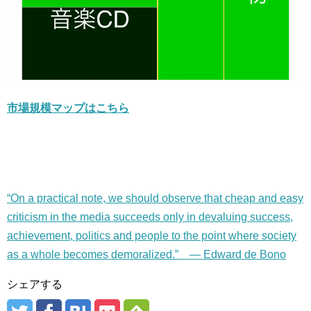
市場規模マップはこちら
“On a practical note, we should observe that cheap and easy
criticism in the media succeeds only in devaluing success,
achievement, politics and people to the point where society
as a whole becomes demoralized.” — Edward de Bono
シェアする