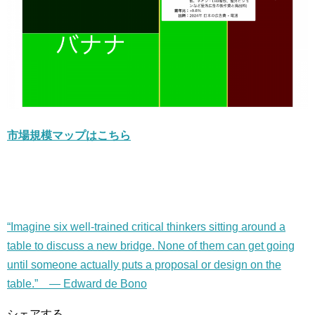
市場規模マップはこちら
“Imagine six well-trained critical thinkers sitting around a
table to discuss a new bridge. None of them can get going
until someone actually puts a proposal or design on the
table.” — Edward de Bono
シェアする