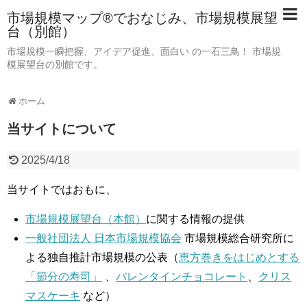
市場規模マップ®でおなじみ、市場規模展望
台（別館）
市場規模一瞬把握、アイデア促進、面白い の一石三鳥！ 市場規
模展望台の別館です。
ホーム
当サイトについて
2025/4/18
当サイトではおもに、
市場規模展望台（本館）
に関する情報の提供
一般社団法人 日本市場規模協会
市場規模総合研究所に
よる独自推計市場規模の公表（
恵方巻きをはじめとする
「節分の寿司」
、
バレンタインチョコレート
、
クリス
マスケーキ
など）