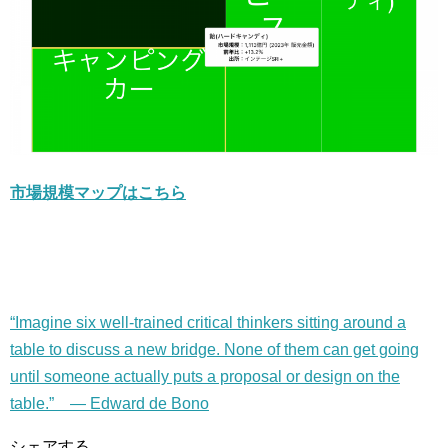
市場規模マップはこちら
“Imagine six well-trained critical thinkers sitting around a
table to discuss a new bridge. None of them can get going
until someone actually puts a proposal or design on the
table.” — Edward de Bono
シェアする