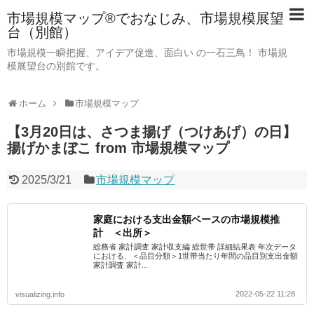
市場規模マップ®でおなじみ、市場規模展望
台（別館）
市場規模一瞬把握、アイデア促進、面白い の一石三鳥！ 市場規
模展望台の別館です。
ホーム
市場規模マップ
【3月20日は、さつま揚げ（つけあげ）の日】
揚げかまぼこ from 市場規模マップ
2025/3/21
市場規模マップ
家庭における支出金額ベースの市場規模推
計 ＜出所＞
総務省 家計調査 家計収支編 総世帯 詳細結果表 年次データ
における、＜品目分類＞1世帯当たり年間の品目別支出金額
家計調査 家計...
2022-05-22 11:28
visualizing.info