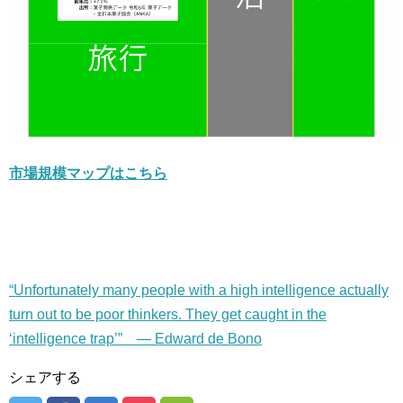
市場規模マップはこちら
“Unfortunately many people with a high intelligence actually
turn out to be poor thinkers. They get caught in the
‘intelligence trap’” — Edward de Bono
シェアする