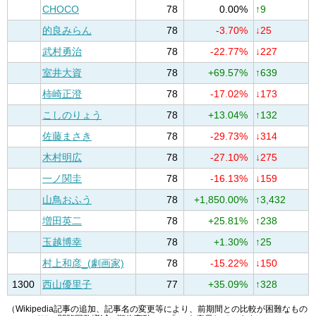
CHOCO
78
0.00%
↑9
的良みらん
78
-3.70%
↓25
武村勇治
78
-22.77%
↓227
室井大資
78
+69.57%
↑639
柿崎正澄
78
-17.02%
↓173
こしのりょう
78
+13.04%
↑132
佐藤まさき
78
-29.73%
↓314
木村明広
78
-27.10%
↓275
一ノ関圭
78
-16.13%
↓159
山鳥おふう
78
+1,850.00%
↑3,432
増田英二
78
+25.81%
↑238
玉越博幸
78
+1.30%
↑25
村上和彦_(劇画家)
78
-15.22%
↓150
1300
西山優里子
77
+35.09%
↑328
（Wikipedia記事の追加、記事名の変更等により、前期間との比較が困難なもの