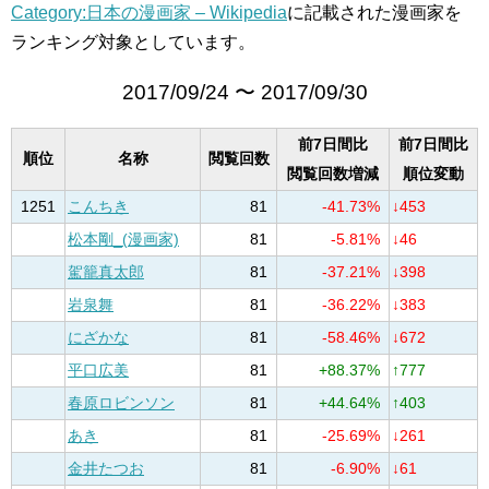
Category:日本の漫画家 – Wikipedia
に記載された漫画家を
ランキング対象としています。
2017/09/24 〜 2017/09/30
前7日間比
前7日間比
順位
名称
閲覧回数
閲覧回数増減
順位変動
1251
こんちき
81
-41.73%
↓453
松本剛_(漫画家)
81
-5.81%
↓46
駕籠真太郎
81
-37.21%
↓398
岩泉舞
81
-36.22%
↓383
にざかな
81
-58.46%
↓672
平口広美
81
+88.37%
↑777
春原ロビンソン
81
+44.64%
↑403
あき
81
-25.69%
↓261
金井たつお
81
-6.90%
↓61