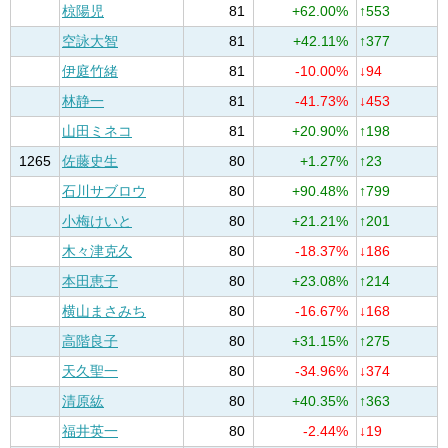
椋陽児
81
+62.00%
↑553
空詠大智
81
+42.11%
↑377
伊庭竹緒
81
-10.00%
↓94
林静一
81
-41.73%
↓453
山田ミネコ
81
+20.90%
↑198
1265
佐藤史生
80
+1.27%
↑23
石川サブロウ
80
+90.48%
↑799
小梅けいと
80
+21.21%
↑201
木々津克久
80
-18.37%
↓186
本田恵子
80
+23.08%
↑214
横山まさみち
80
-16.67%
↓168
高階良子
80
+31.15%
↑275
天久聖一
80
-34.96%
↓374
清原紘
80
+40.35%
↑363
福井英一
80
-2.44%
↓19