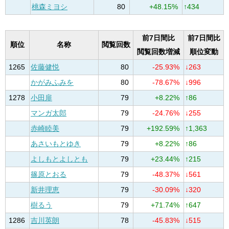
桃森ミヨシ
80
+48.15%
↑434
前7日間比
前7日間比
順位
名称
閲覧回数
閲覧回数増減
順位変動
1265
佐藤健悦
80
-25.93%
↓263
かがみふみを
80
-78.67%
↓996
1278
小田扉
79
+8.22%
↑86
マンガ太郎
79
-24.76%
↓255
赤崎睦美
79
+192.59%
↑1,363
あさいもとゆき
79
+8.22%
↑86
よしもとよしとも
79
+23.44%
↑215
篠原とおる
79
-48.37%
↓561
新井理恵
79
-30.09%
↓320
樹るう
79
+71.74%
↑647
1286
吉川英朗
78
-45.83%
↓515