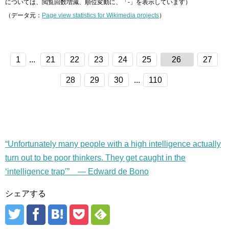
については、閲覧回数増減、順位変動に、「-」を表示しています）
（データ元：
Page view statistics for Wikimedia projects
）
1
...
21
22
23
24
25
26
27
28
29
30
...
110
“Unfortunately many people with a high intelligence actually
turn out to be poor thinkers. They get caught in the
‘intelligence trap’” — Edward de Bono
シェアする