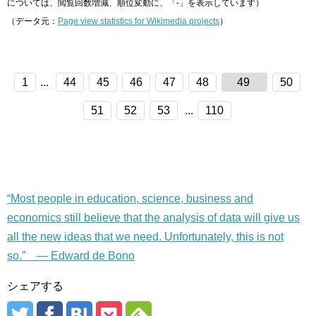
については、閲覧回数増減、順位変動に、「-」を表示しています）
（データ元：
Page view statistics for Wikimedia projects
）
1
...
44
45
46
47
48
49
50
51
52
53
...
110
“Most people in education, science, business and
economics still believe that the analysis of data will give us
all the new ideas that we need. Unfortunately, this is not
so.” — Edward de Bono
シェアする