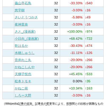
義山亭石鳥
32
-33.33%
↓540
悠宇樹
32
-3.03%
↓16
さいとうつかさ
32
-5.88%
↓49
夜神里奈
32
-3.03%
↓16
さと_(漫画家)
32
+100.00%
↑974
小日向_(漫画家)
32
+68.42%
↑722
乾はるか
32
-30.43%
↓474
水穂しゅうし
32
-11.11%
↓126
音井れこ丸
32
-20.00%
↓266
かねこしんや
32
-20.00%
↓266
天獅子悦也
32
+45.45%
↑533
松本トモキ
32
0.00%
↑35
かねこ統
32
+10.34%
↑163
しろー大野
32
-3.03%
↓16
（Wikipedia記事の追加、記事名の変更等により、前期間との比較が困難なもの