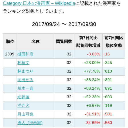
Category:日本の漫画家 – Wikipedia
に記載された漫画家を
ランキング対象としています。
2017/09/24 〜 2017/09/30
前7日間比
前7日間比
順位
名称
閲覧回数
閲覧回数増減
順位変動
2399
樋田和彦
32
-3.03%
↓16
柘植文
32
+28.00%
↑345
林まつり
32
+77.78%
↑810
岡田がる
32
+88.24%
↑891
勝木一嘉
32
+88.24%
↑891
絵夢羅
32
+52.38%
↑603
洋介犬
32
+6.67%
↑119
月山可也
32
-31.91%
↓501
勇人_(漫画家)
32
-34.69%
↓560