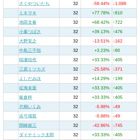
さくやついたち
32
-58.44%
↓1,088
ミキマキ
32
+77.78%
↑810
池田文春
32
+68.42%
↑722
小峯つばさ
32
+39.13%
↑476
大野安之
32
-13.51%
↓162
中島三千恒
32
+3.23%
↑80
稲瀬信也
32
+33.33%
↑405
三原ミツカズ
32
-25.58%
↓371
よしだみほ
32
+14.29%
↑199
征海未亜
32
+33.33%
↑405
板倉梓
32
+33.33%
↑405
片桐いくみ
32
-5.88%
↓49
浜弓場双
32
-5.88%
↓49
関崎俊三
32
-42.86%
↓745
ダイナミック太郎
32
+33.33%
↑405