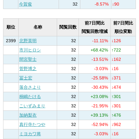
今賀俊
32
-8.57%
↓90
前7日間比
前7日間比
順位
名称
閲覧回数
閲覧回数増減
順位変動
2399
北野英明
32
-11.11%
↓126
市川ヒロシ
32
+68.42%
↑722
間宮聖士
32
-13.51%
↓162
菅野博之
32
-3.03%
↓16
冨士宏
32
-25.58%
↓371
落合さより
32
-30.43%
↓474
桐嶋たける
32
+23.08%
↑301
こいずみまり
32
-21.95%
↓301
加納梨衣
32
+39.13%
↑476
真行寺たつや
32
-52.94%
↓962
ミヨカワ将
32
-3.03%
↓16