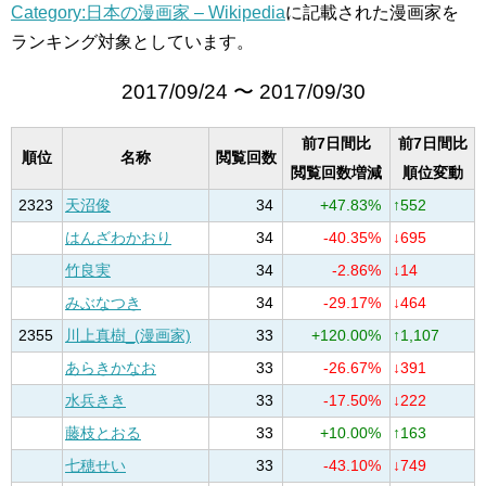
Category:日本の漫画家 – Wikipedia
に記載された漫画家を
ランキング対象としています。
2017/09/24 〜 2017/09/30
前7日間比
前7日間比
順位
名称
閲覧回数
閲覧回数増減
順位変動
2323
天沼俊
34
+47.83%
↑552
はんざわかおり
34
-40.35%
↓695
竹良実
34
-2.86%
↓14
みぶなつき
34
-29.17%
↓464
2355
川上真樹_(漫画家)
33
+120.00%
↑1,107
あらきかなお
33
-26.67%
↓391
水兵きき
33
-17.50%
↓222
藤枝とおる
33
+10.00%
↑163
七穂せい
33
-43.10%
↓749