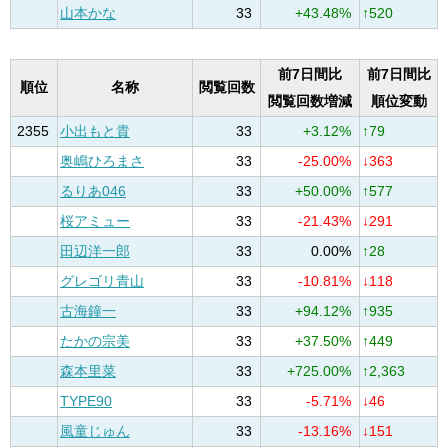
山本かな
33
+43.48%
↑520
前7日間比
前7日間比
順位
名称
閲覧回数
閲覧回数増減
順位変動
2355
小出もと貴
33
+3.12%
↑79
奥嶋ひろまさ
33
-25.00%
↓363
るりあ046
33
+50.00%
↑577
桜アミュー
33
-21.43%
↓291
田辺洋一郎
33
0.00%
↑28
グレゴリ青山
33
-10.81%
↓118
古海鐘一
33
+94.12%
↑935
たかの宗美
33
+37.50%
↑449
森本里菜
33
+725.00%
↑2,363
TYPE90
33
-5.71%
↓46
風童じゅん
33
-13.16%
↓151