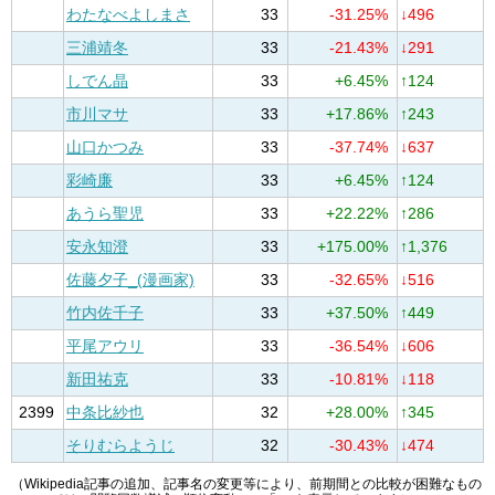
わたなべよしまさ
33
-31.25%
↓496
三浦靖冬
33
-21.43%
↓291
しでん晶
33
+6.45%
↑124
市川マサ
33
+17.86%
↑243
山口かつみ
33
-37.74%
↓637
彩崎廉
33
+6.45%
↑124
あうら聖児
33
+22.22%
↑286
安永知澄
33
+175.00%
↑1,376
佐藤夕子_(漫画家)
33
-32.65%
↓516
竹内佐千子
33
+37.50%
↑449
平尾アウリ
33
-36.54%
↓606
新田祐克
33
-10.81%
↓118
2399
中条比紗也
32
+28.00%
↑345
そりむらようじ
32
-30.43%
↓474
（Wikipedia記事の追加、記事名の変更等により、前期間との比較が困難なもの