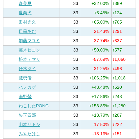
森美夏
33
+32.00%
↑389
世棄犬
33
+6.45%
↑124
田村光久
33
+65.00%
↑705
目黒あむ
33
-21.43%
↓291
加藤マユミ
33
-37.74%
↓637
葛木ヒヨン
33
+50.00%
↑577
松本テマリ
33
-57.69%
↓1,060
鈴木ダイ
33
-31.25%
↓496
鷹勢優
33
+106.25%
↑1,018
ハノカゲ
33
+43.48%
↑520
海野螢
33
+17.86%
↑243
ねこしたPONG
33
+153.85%
↑1,280
矢玉四郎
33
+13.79%
↑207
山本サトシ
33
-17.50%
↓222
みやたけし
33
-13.16%
↓151