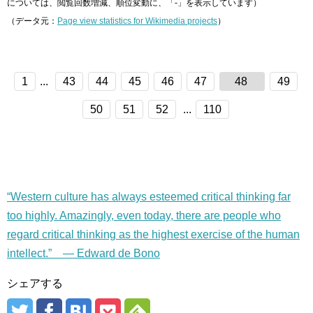
については、閲覧回数増減、順位変動に、「-」を表示しています）
（データ元：
Page view statistics for Wikimedia projects
）
1
...
43
44
45
46
47
48
49
50
51
52
...
110
“Western culture has always esteemed critical thinking far
too highly. Amazingly, even today, there are people who
regard critical thinking as the highest exercise of the human
intellect.” — Edward de Bono
シェアする