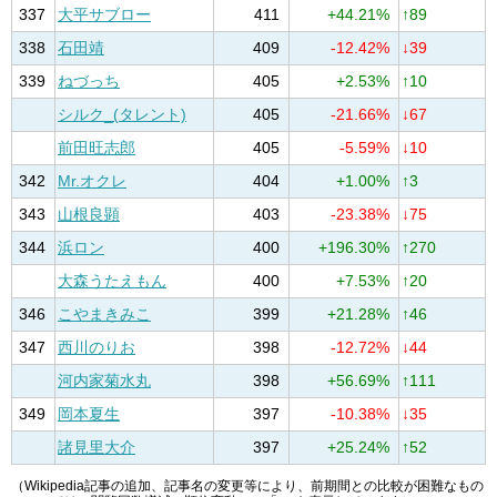
337
大平サブロー
411
+44.21%
↑89
338
石田靖
409
-12.42%
↓39
339
ねづっち
405
+2.53%
↑10
シルク_(タレント)
405
-21.66%
↓67
前田旺志郎
405
-5.59%
↓10
342
Mr.オクレ
404
+1.00%
↑3
343
山根良顕
403
-23.38%
↓75
344
浜ロン
400
+196.30%
↑270
大森うたえもん
400
+7.53%
↑20
346
こやまきみこ
399
+21.28%
↑46
347
西川のりお
398
-12.72%
↓44
河内家菊水丸
398
+56.69%
↑111
349
岡本夏生
397
-10.38%
↓35
諸見里大介
397
+25.24%
↑52
（Wikipedia記事の追加、記事名の変更等により、前期間との比較が困難なもの