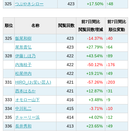
325
つぶやきシロー
423
+17.50%
↑48
前7日間比
前7日間比
順位
名称
閲覧回数
閲覧回数増減
順位変動
325
飯尾和樹
423
-14.37%
↓40
尾形貴弘
423
+27.79%
↑64
328
伊藤しほ乃
422
+43.54%
↑89
内海桂子
422
-50.12%
↓176
松尾伴内
422
+19.21%
↑49
331
HIRO_(お笑い芸人)
421
-57.26%
↓203
西本はるか
421
+12.87%
↑31
333
オモロー山下
416
+3.48%
↑9
334
中川礼二
415
-3.71%
↓10
335
チャーリー浜
414
+4.02%
↑12
336
長井秀和
413
+23.65%
↑49