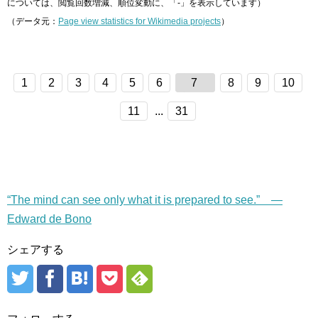
については、閲覧回数増減、順位変動に、「-」を表示しています）
（データ元：
Page view statistics for Wikimedia projects
）
1
2
3
4
5
6
7
8
9
10
11
...
31
“The mind can see only what it is prepared to see.” —
Edward de Bono
シェアする