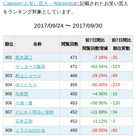
Category:お笑い芸人 – Wikipedia
に記載されたお笑い芸人
をランキング対象としています。
2017/09/24 〜 2017/09/30
前7日間比
前7日間比
順位
名称
閲覧回数
閲覧回数増減
順位変動
301
島木譲二
471
-7.28%
↓25
ゲッターズ飯田
471
+63.54%
↑123
303
村上ショージ
466
-29.29%
↓89
304
ゆうたろう
465
-66.40%
↓224
305
向井慧
455
+4.36%
↑15
306
小浦一優
453
+58.95%
↑120
307
とにかく明るい安村
452
+11.88%
↑34
石井正則
452
+1.12%
↑3
309
ミラクルひかる
450
-28.00%
↓82