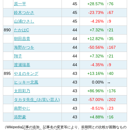
原一平
45
+28.57%
↑76
鈴木つかさ
45
-23.73%
↓67
山浦ひさし
45
-4.26%
↓9
890
たかはC
44
+7.32%
↑21
朝田昌貴
44
+12.82%
↑35
海野かつを
44
-50.56%
↓167
翔子
44
+7.32%
↑21
渡瀬瑞基
44
-4.35%
↓9
895
やまのキング
43
+13.16%
↑40
ヒッキー北風
43
0.00%
→
太田彩乃
43
+86.96%
↑176
タカタ先生_(お笑い芸人)
43
-57.00%
↓202
南野やじ
43
-8.51%
↓23
添野豪
43
+4.88%
↑16
（Wikipedia記事の追加、記事名の変更等により、前期間との比較が困難なもの