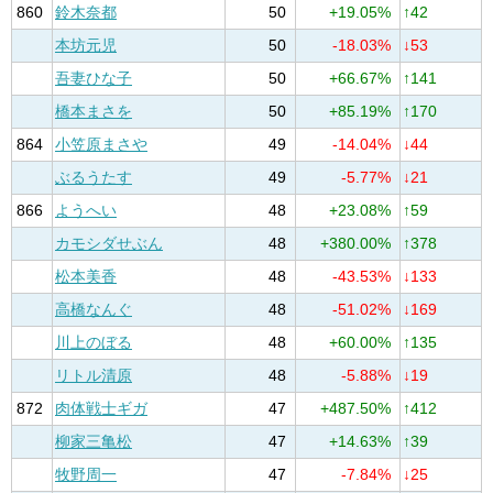
860
鈴木奈都
50
+19.05%
↑42
本坊元児
50
-18.03%
↓53
吾妻ひな子
50
+66.67%
↑141
橋本まさを
50
+85.19%
↑170
864
小笠原まさや
49
-14.04%
↓44
ぶるうたす
49
-5.77%
↓21
866
ようへい
48
+23.08%
↑59
カモシダせぶん
48
+380.00%
↑378
松本美香
48
-43.53%
↓133
高橋なんぐ
48
-51.02%
↓169
川上のぼる
48
+60.00%
↑135
リトル清原
48
-5.88%
↓19
872
肉体戦士ギガ
47
+487.50%
↑412
柳家三亀松
47
+14.63%
↑39
牧野周一
47
-7.84%
↓25