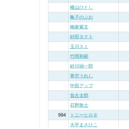
横山ひとし
亀子のぶお
柳家紫文
好田タクト
玉川スミ
竹岡和範
砂川禎一郎
青空うれし
中田アップ
負古太郎
石野敦士
994
トニーヒロタ
大平まさひこ