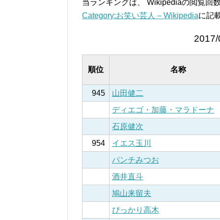
当ランキングは、 Wikipediaの閲
Category:お笑い芸人 – Wikipedia
に記
2017/
順位
名称
945
山田健二
ディエゴ・加藤・マラドーナ
石原健次
954
イエス玉川
パンチみつお
酒井直斗
鳩山来留夫
ぴっかり高木