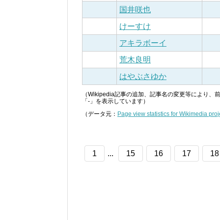
国井咲也
けーすけ
アキラボーイ
荒木良明
はやぶさゆか
（Wikipedia記事の追加、記事名の変更等によ
「-」を表示しています）
（データ元：
Page view statistics for Wikimedia proj
1
...
15
16
17
18