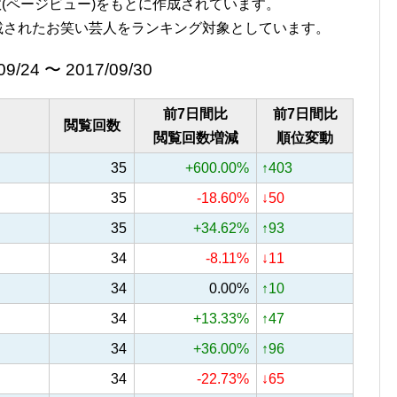
覧回数(ページビュー)をもとに作成されています。
載されたお笑い芸人をランキング対象としています。
09/24 〜 2017/09/30
前7日間比
前7日間比
閲覧回数
閲覧回数増減
順位変動
35
+600.00%
↑403
35
-18.60%
↓50
35
+34.62%
↑93
34
-8.11%
↓11
34
0.00%
↑10
34
+13.33%
↑47
34
+36.00%
↑96
34
-22.73%
↓65