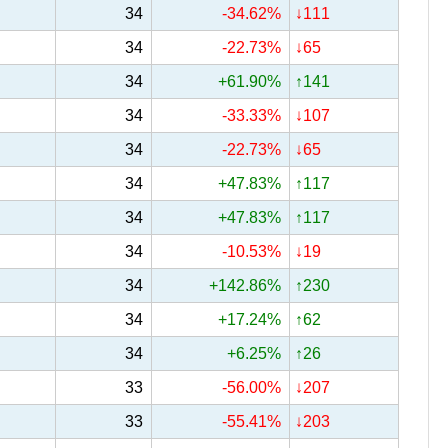
34
-34.62%
↓111
34
-22.73%
↓65
34
+61.90%
↑141
34
-33.33%
↓107
34
-22.73%
↓65
34
+47.83%
↑117
34
+47.83%
↑117
34
-10.53%
↓19
34
+142.86%
↑230
34
+17.24%
↑62
34
+6.25%
↑26
33
-56.00%
↓207
33
-55.41%
↓203