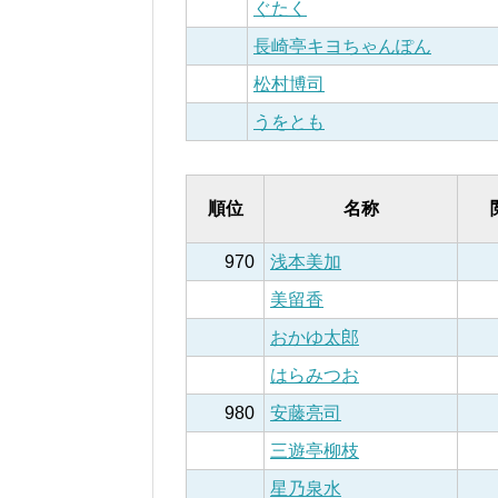
ぐたく
長崎亭キヨちゃんぽん
松村博司
うをとも
順位
名称
970
浅本美加
美留香
おかゆ太郎
はらみつお
980
安藤亮司
三遊亭柳枝
星乃泉水