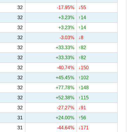
32
-17.95%
↓55
32
+3.23%
↑14
32
+3.23%
↑14
32
-3.03%
↓8
32
+33.33%
↑82
32
+33.33%
↑82
32
-40.74%
↓150
32
+45.45%
↑102
32
+77.78%
↑148
32
+52.38%
↑115
32
-27.27%
↓91
31
+24.00%
↑56
31
-44.64%
↓171