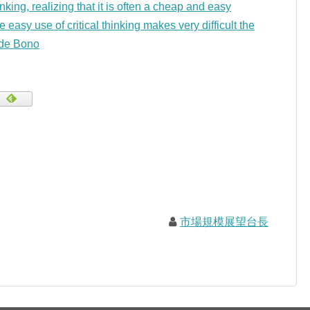
hinking, realizing that it is often a cheap and easy
easy use of critical thinking makes very difficult the
de Bono
市場規模展望台長