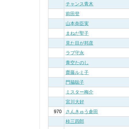
チャンス青木
前田登
山本奈臣実
まねだ聖子
見た目が邦彦
ラブ守永
青空たのし
齋藤ルミ子
門脇聡子
ミスター梅介
宮川大好
970
さんきゅう倉田
桂三四郎