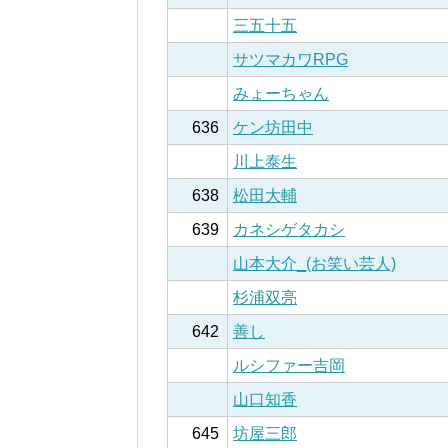
三五十五
サツマカワRPG
みょーちゃん
636
ケン坊田中
川上泰生
638
松田大輔
639
カネシゲタカシ
山本大介_(お笑い芸人)
杉浦双亮
642
善し
ルシファー吉岡
山口知香
645
坊屋三郎