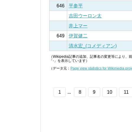
646
平参平
吉田ウーロン太
井上マー
649
伊賀健二
清水宏_(コメディアン)
（Wikipedia記事の追加、記事名の変更等によ
「-」を表示しています）
（データ元：
Page view statistics for Wikimedia proj
1
...
8
9
10
11