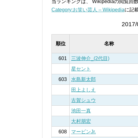
当ランキングは、 Wikipediaの閲
Category:お笑い芸人 – Wikipedia
に記
2017/
順位
名称
601
三波伸介_(2代目)
星セント
603
水島新太郎
田上よしえ
古賀シュウ
池田一真
大村朋宏
608
マービンJr.