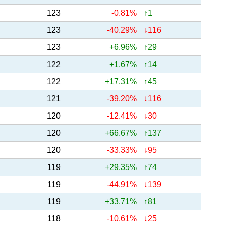
123
-0.81%
↑1
123
-40.29%
↓116
123
+6.96%
↑29
122
+1.67%
↑14
122
+17.31%
↑45
121
-39.20%
↓116
120
-12.41%
↓30
120
+66.67%
↑137
120
-33.33%
↓95
119
+29.35%
↑74
119
-44.91%
↓139
119
+33.71%
↑81
118
-10.61%
↓25