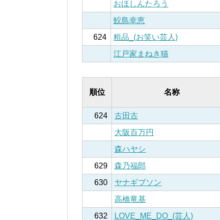
おほしんたろう
鮫島幸恵
624
粗品_(お笑い芸人)
江戸家まねき猫
順位
名称
624
古田古
大阪百万円
森ハヤシ
629
森乃福郎
630
ヤナギブソン
高橋竜基
632
LOVE_ME_DO_(芸人)