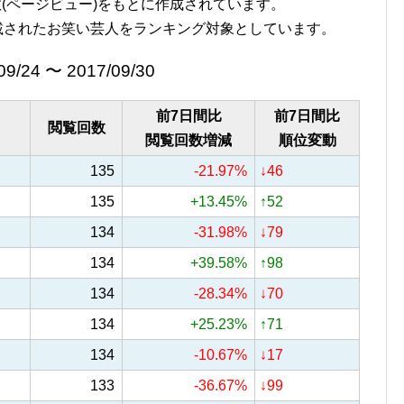
覧回数(ページビュー)をもとに作成されています。
載されたお笑い芸人をランキング対象としています。
09/24 〜 2017/09/30
前7日間比
前7日間比
閲覧回数
閲覧回数増減
順位変動
135
-21.97%
↓46
135
+13.45%
↑52
134
-31.98%
↓79
134
+39.58%
↑98
134
-28.34%
↓70
134
+25.23%
↑71
134
-10.67%
↓17
133
-36.67%
↓99