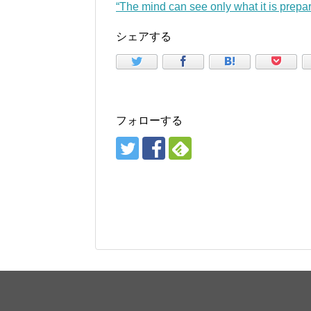
“The mind can see only what it is pre
シェアする
フォローする