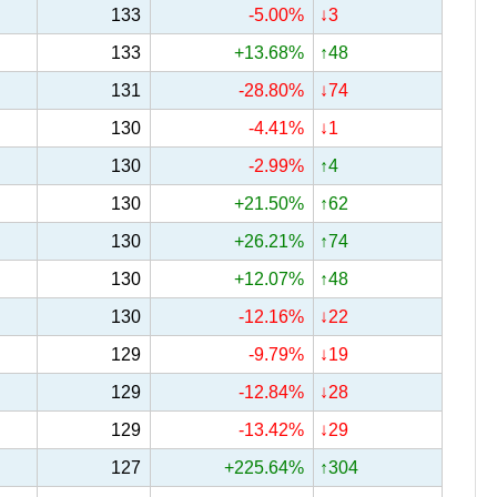
133
-5.00%
↓3
133
+13.68%
↑48
131
-28.80%
↓74
130
-4.41%
↓1
130
-2.99%
↑4
130
+21.50%
↑62
130
+26.21%
↑74
130
+12.07%
↑48
130
-12.16%
↓22
129
-9.79%
↓19
129
-12.84%
↓28
129
-13.42%
↓29
127
+225.64%
↑304