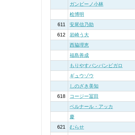
ガンビーノ小林
桧博明
611
安尾信乃助
612
岩崎う大
西脇理恵
福島善成
もりやすバンバンビガロ
ギュウゾウ
しのざき美知
618
コージー冨田
ベルナール・アッカ
慶
621
むらせ