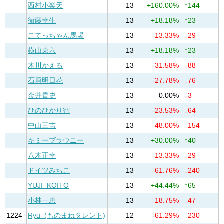
西村小楽天
13
+160.00%
↑144
衛藤幸生
13
+18.18%
↑23
こてっちゃん馬場
13
-13.33%
↓29
横山東六
13
+18.18%
↑23
木川かえる
13
-31.58%
↓88
石垣明日花
13
-27.78%
↓76
金井貴史
13
0.00%
↓3
ひのひかり智
13
-23.53%
↓64
中山三吉
13
-48.00%
↓154
キミーブラウニー
13
+30.00%
↑40
八木正幸
13
-13.33%
↓29
ドイツみちこ
13
-61.76%
↓240
YUJI_KOITO
13
+44.44%
↑65
小林一恵
13
-18.75%
↓47
1224
Ryu_(ものまねタレント)
12
-61.29%
↓230