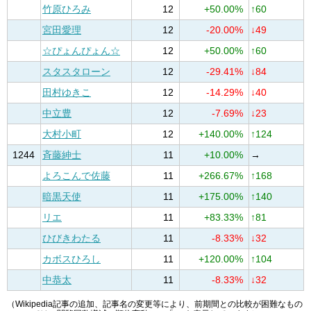
竹原ひろみ
12
+50.00%
↑60
宮田愛理
12
-20.00%
↓49
☆ぴょんぴょん☆
12
+50.00%
↑60
スタスタローン
12
-29.41%
↓84
田村ゆきこ
12
-14.29%
↓40
中立豊
12
-7.69%
↓23
大村小町
12
+140.00%
↑124
1244
斉藤紳士
11
+10.00%
→
よろこんで佐藤
11
+266.67%
↑168
暗黒天使
11
+175.00%
↑140
リエ
11
+83.33%
↑81
ひびきわたる
11
-8.33%
↓32
カボスひろし
11
+120.00%
↑104
中恭太
11
-8.33%
↓32
（Wikipedia記事の追加、記事名の変更等により、前期間との比較が困難なもの