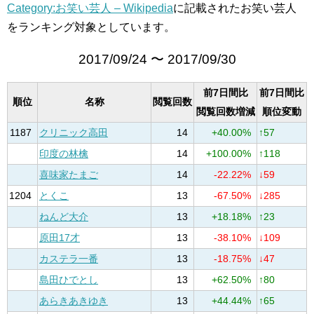
Category:お笑い芸人 – Wikipedia
に記載されたお笑い芸人
をランキング対象としています。
2017/09/24 〜 2017/09/30
前7日間比
前7日間比
順位
名称
閲覧回数
閲覧回数増減
順位変動
1187
クリニック高田
14
+40.00%
↑57
印度の林檎
14
+100.00%
↑118
喜味家たまご
14
-22.22%
↓59
1204
とくこ
13
-67.50%
↓285
ねんど大介
13
+18.18%
↑23
原田17才
13
-38.10%
↓109
カステラ一番
13
-18.75%
↓47
島田ひでとし
13
+62.50%
↑80
あらきあきゆき
13
+44.44%
↑65