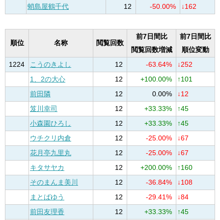
蛸島屋鶴千代
12
-50.00%
↓162
前7日間比
前7日間比
順位
名称
閲覧回数
閲覧回数増減
順位変動
1224
こうのきよし
12
-63.64%
↓252
1、2の大心
12
+100.00%
↑101
前田隣
12
0.00%
↓12
笈川幸司
12
+33.33%
↑45
小森園ひろし
12
+33.33%
↑45
ウチクリ内倉
12
-25.00%
↓67
花月亭九里丸
12
-25.00%
↓67
キタサヤカ
12
+200.00%
↑160
そのまんま美川
12
-36.84%
↓108
まとばゆう
12
-29.41%
↓84
前田友理香
12
+33.33%
↑45