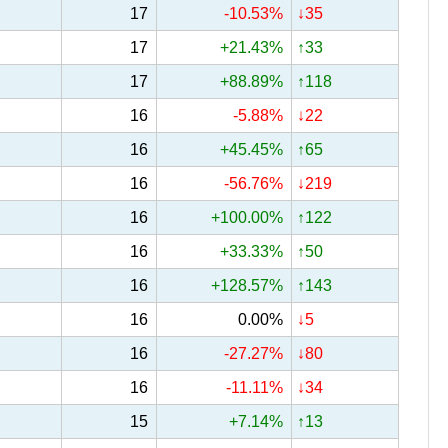
17
-10.53%
↓35
17
+21.43%
↑33
17
+88.89%
↑118
16
-5.88%
↓22
16
+45.45%
↑65
16
-56.76%
↓219
16
+100.00%
↑122
16
+33.33%
↑50
16
+128.57%
↑143
16
0.00%
↓5
16
-27.27%
↓80
16
-11.11%
↓34
15
+7.14%
↑13