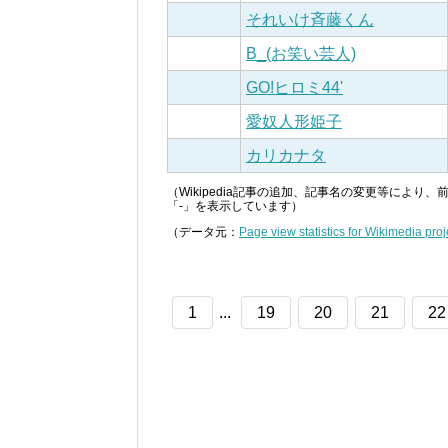
それいけ斉藤くん
Β_(お笑い芸人)
GO!ヒロミ44'
愛奴人形姫子
カリカナタ
（Wikipedia記事の追加、記事名の変更等によ
「-」を表示しています）
（データ元：
Page view statistics for Wikimedia proj
1
...
19
20
21
22