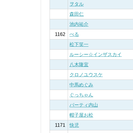
ヲタル
森田仁
池内祐介
1162
ぺる
松下笑一
ルーシー☆インザスカイ
八木隆宜
クロノユウスケ
中馬めぐみ
ぐっちゃん
パーティ内山
帽子屋お松
1171
快児