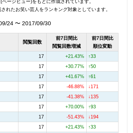
覧回数(ページビュー)をもとに作成されています。
載されたお笑い芸人をランキング対象としています。
09/24 〜 2017/09/30
前7日間比
前7日間比
閲覧回数
閲覧回数増減
順位変動
17
+21.43%
↑33
17
+30.77%
↑50
17
+41.67%
↑61
17
-46.88%
↓171
17
-41.38%
↓135
17
+70.00%
↑93
17
-51.43%
↓194
17
+21.43%
↑33