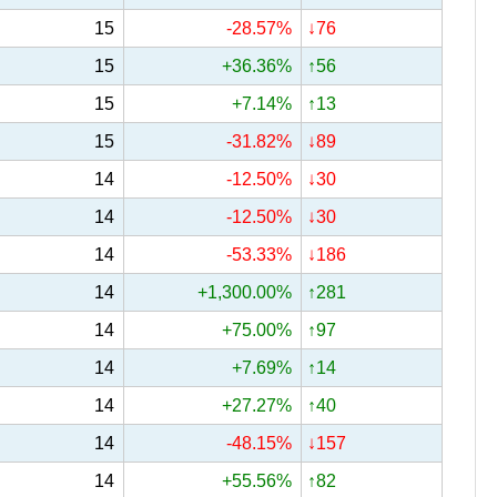
15
-28.57%
↓76
15
+36.36%
↑56
15
+7.14%
↑13
15
-31.82%
↓89
14
-12.50%
↓30
14
-12.50%
↓30
14
-53.33%
↓186
14
+1,300.00%
↑281
14
+75.00%
↑97
14
+7.69%
↑14
14
+27.27%
↑40
14
-48.15%
↓157
14
+55.56%
↑82