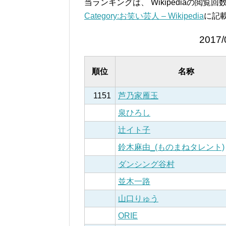
当ランキングは、 Wikipediaの閲
Category:お笑い芸人 – Wikipedia
に記
2017/
順位
名称
1151
芦乃家雁玉
泉ひろし
辻イト子
鈴木麻由_(ものまねタレント)
ダンシング谷村
並木一路
山口りゅう
ORIE