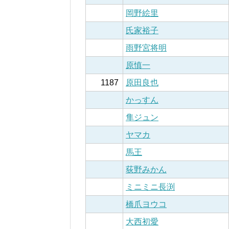
岡野絵里
氏家裕子
雨野宮将明
原慎一
1187
原田良也
かっすん
隼ジュン
ヤマカ
馬王
荻野みかん
ミニミニ長渕
橋爪ヨウコ
大西初愛