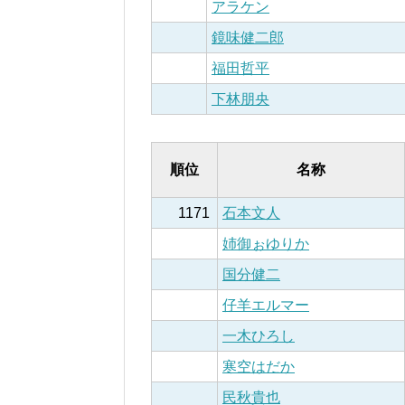
アラケン
鏡味健二郎
福田哲平
下林朋央
順位
名称
1171
石本文人
姉御ぉゆりか
国分健二
仔羊エルマー
一木ひろし
寒空はだか
民秋貴也