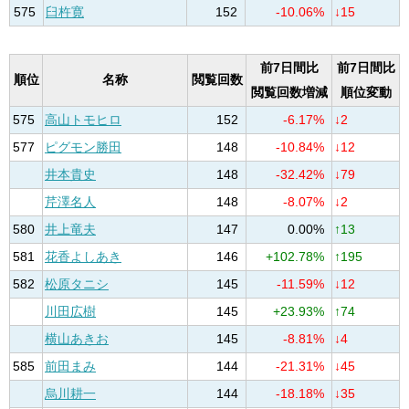
575
臼杵寛
152
-10.06%
↓15
前7日間比
前7日間比
順位
名称
閲覧回数
閲覧回数増減
順位変動
575
高山トモヒロ
152
-6.17%
↓2
577
ピグモン勝田
148
-10.84%
↓12
井本貴史
148
-32.42%
↓79
芹澤名人
148
-8.07%
↓2
580
井上竜夫
147
0.00%
↑13
581
花香よしあき
146
+102.78%
↑195
582
松原タニシ
145
-11.59%
↓12
川田広樹
145
+23.93%
↑74
横山あきお
145
-8.81%
↓4
585
前田まみ
144
-21.31%
↓45
烏川耕一
144
-18.18%
↓35