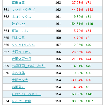
森田展義
163
-27.23%
↓71
561
マツモトクラブ
162
-44.71%
↓143
562
ネゴシックス
161
+9.52%
↑31
幹てつや
161
+54.81%
↑119
564
喜味こいし
160
-15.79%
↓34
565
河本栄得
159
-4.79%
↓2
566
クシャおじさん
157
+12.95%
↑40
567
大西ライオン
156
-23.53%
↓49
寺田体育の日
156
-21.21%
↓44
569
出雲阿国_(お笑い芸人)
155
+14.81%
↑45
570
室谷信雄
154
+19.38%
↑56
土肥ポン太
154
-30.94%
↓80
藤田憲右
154
-4.94%
↑3
たけだバーベキュー
154
+63.83%
↑141
574
レイパー佐藤
153
+88.89%
↑167