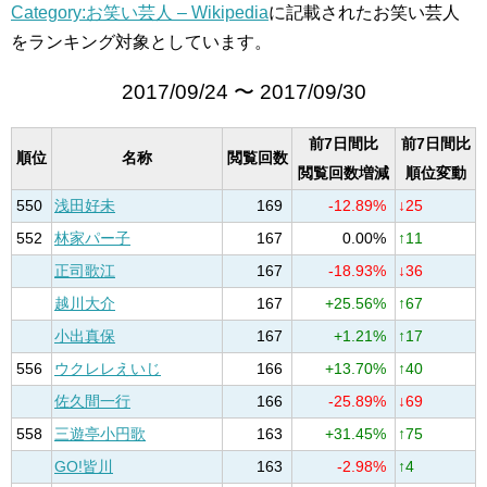
Category:お笑い芸人 – Wikipedia
に記載されたお笑い芸人
をランキング対象としています。
2017/09/24 〜 2017/09/30
前7日間比
前7日間比
順位
名称
閲覧回数
閲覧回数増減
順位変動
550
浅田好未
169
-12.89%
↓25
552
林家パー子
167
0.00%
↑11
正司歌江
167
-18.93%
↓36
越川大介
167
+25.56%
↑67
小出真保
167
+1.21%
↑17
556
ウクレレえいじ
166
+13.70%
↑40
佐久間一行
166
-25.89%
↓69
558
三遊亭小円歌
163
+31.45%
↑75
GO!皆川
163
-2.98%
↑4