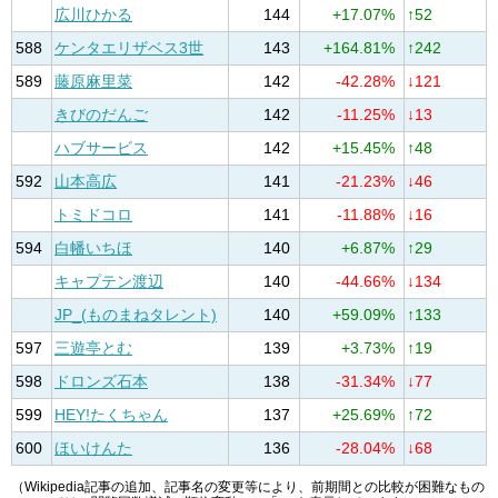
広川ひかる
144
+17.07%
↑52
588
ケンタエリザベス3世
143
+164.81%
↑242
589
藤原麻里菜
142
-42.28%
↓121
きびのだんご
142
-11.25%
↓13
ハブサービス
142
+15.45%
↑48
592
山本高広
141
-21.23%
↓46
トミドコロ
141
-11.88%
↓16
594
白幡いちほ
140
+6.87%
↑29
キャプテン渡辺
140
-44.66%
↓134
JP_(ものまねタレント)
140
+59.09%
↑133
597
三遊亭とむ
139
+3.73%
↑19
598
ドロンズ石本
138
-31.34%
↓77
599
HEY!たくちゃん
137
+25.69%
↑72
600
ほいけんた
136
-28.04%
↓68
（Wikipedia記事の追加、記事名の変更等により、前期間との比較が困難なもの