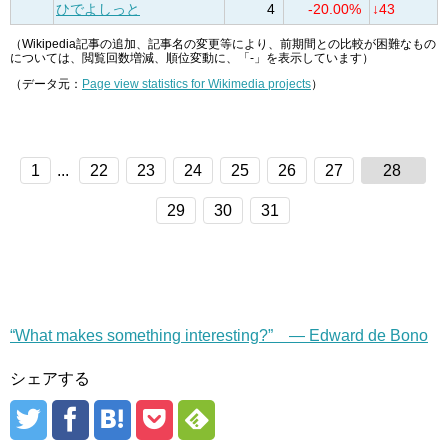
ひでよしっと
4
-20.00%
↓43
（Wikipedia記事の追加、記事名の変更等により、前期間との比較が困難なもの
については、閲覧回数増減、順位変動に、「-」を表示しています）
（データ元：
Page view statistics for Wikimedia projects
）
1
...
22
23
24
25
26
27
28
29
30
31
“What makes something interesting?” — Edward de Bono
シェアする