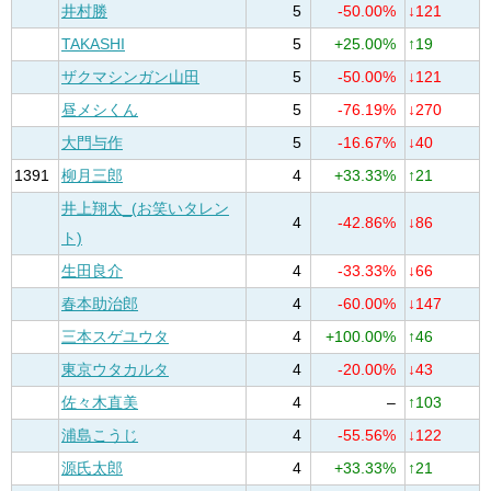
井村勝
5
-50.00%
↓121
TAKASHI
5
+25.00%
↑19
ザクマシンガン山田
5
-50.00%
↓121
昼メシくん
5
-76.19%
↓270
大門与作
5
-16.67%
↓40
1391
柳月三郎
4
+33.33%
↑21
井上翔太_(お笑いタレン
4
-42.86%
↓86
ト)
生田良介
4
-33.33%
↓66
春本助治郎
4
-60.00%
↓147
三本スゲユウタ
4
+100.00%
↑46
東京ウタカルタ
4
-20.00%
↓43
佐々木直美
4
–
↑103
浦島こうじ
4
-55.56%
↓122
源氏太郎
4
+33.33%
↑21