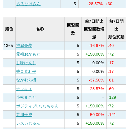
さるひげさん
5
-28.57%
↓60
前7日間比
前7日間
閲覧回
順位
名称
閲覧回数増
比
数
減
順位変動
1365
神庭亜夢
5
-16.67%
↓40
元祖おかもと
5
+150.00%
↑72
甘味けんじ
5
0.00%
↓17
香見喜利平
5
0.00%
↓17
なかむら摂
5
-37.50%
↓81
ナッキィ
5
-28.57%
↓60
小松まこと
5
–
↑129
ポジティブLななちゃん
5
+150.00%
↑72
荒川千成
5
-50.00%
↓121
レスカじゅん
5
+150.00%
↑72