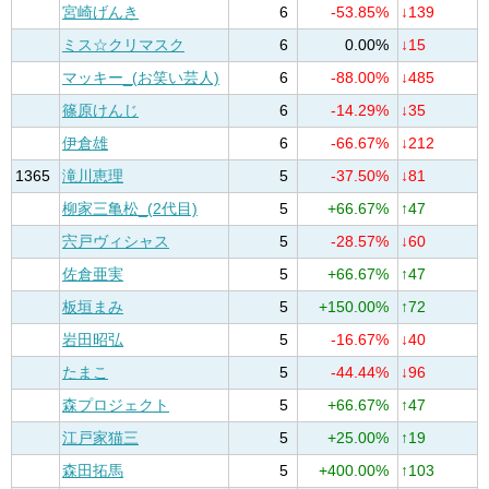
宮崎げんき
6
-53.85%
↓139
ミス☆クリマスク
6
0.00%
↓15
マッキー_(お笑い芸人)
6
-88.00%
↓485
篠原けんじ
6
-14.29%
↓35
伊倉雄
6
-66.67%
↓212
1365
滝川恵理
5
-37.50%
↓81
柳家三亀松_(2代目)
5
+66.67%
↑47
宍戸ヴィシャス
5
-28.57%
↓60
佐倉亜実
5
+66.67%
↑47
板垣まみ
5
+150.00%
↑72
岩田昭弘
5
-16.67%
↓40
たまこ
5
-44.44%
↓96
森プロジェクト
5
+66.67%
↑47
江戸家猫三
5
+25.00%
↑19
森田拓馬
5
+400.00%
↑103