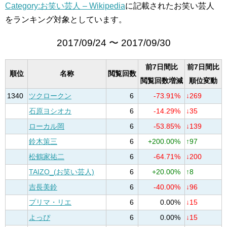
Category:お笑い芸人 – Wikipedia
に記載されたお笑い芸人
をランキング対象としています。
2017/09/24 〜 2017/09/30
前7日間比
前7日間比
順位
名称
閲覧回数
閲覧回数増減
順位変動
1340
ツクロークン
6
-73.91%
↓269
石原ヨシオカ
6
-14.29%
↓35
ローカル岡
6
-53.85%
↓139
鈴木策三
6
+200.00%
↑97
松鶴家祐二
6
-64.71%
↓200
TAIZO_(お笑い芸人)
6
+20.00%
↑8
吉長美鈴
6
-40.00%
↓96
プリマ・リエ
6
0.00%
↓15
よっぴ
6
0.00%
↓15