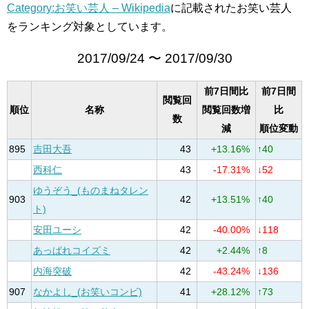
Category:お笑い芸人 – Wikipedia
に記載されたお笑い芸人
をランキング対象としています。
2017/09/24 〜 2017/09/30
前7日間比
前7日間
閲覧回
順位
名称
閲覧回数増
比
数
減
順位変動
895
吉田大吾
43
+13.16%
↑40
西科仁
43
-17.31%
↓52
ゆうぞう_(ものまねタレン
903
42
+13.51%
↑40
ト)
安田ユーシ
42
-40.00%
↓118
あっぱれコイズミ
42
+2.44%
↑8
内海突破
42
-43.24%
↓136
907
なかよし_(お笑いコンビ)
41
+28.12%
↑73