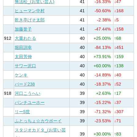
無法松_(お笑い芸人)
41
-16.33%
↓47
ヒューマン中村
41
-50.60%
↓168
乾き亭げそ太郎
41
-2.38%
↓5
加藤誉子
41
-47.44%
↓158
912
大重わたる
40
+25.00%
↑68
堀田訓幸
40
-84.13%
↓451
太田芳伸
40
+73.91%
↑159
サワー沢口
40
+60.00%
↑138
ケンキ
40
-14.89%
↓40
バード238
40
-18.37%
↓52
918
河口こうへい
39
+2.63%
↑17
パンチユーホー
39
-15.22%
↓37
リー5世
39
-71.32%
↓307
ふとっちょ☆カウボーイ
39
-23.53%
↓71
スタジオカドタ_(お笑い芸
39
+30.00%
↑83