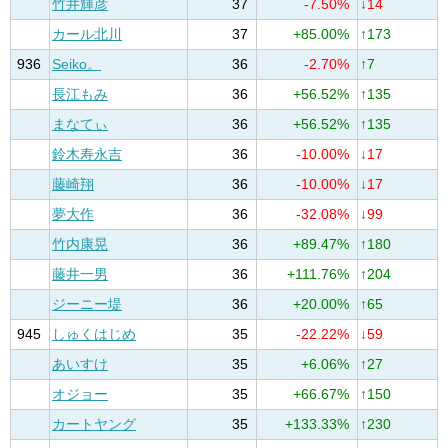
竹井輝彦
37
-7.50%
↓14
カール北川
37
+85.00%
↑173
936
Seiko。
36
-2.70%
↑7
長江もみ
36
+56.52%
↑135
まなてぃ
36
+56.52%
↑135
鈴木寿永吉
36
-10.00%
↓17
藤崎翔
36
-10.00%
↓17
夢大作
36
-32.08%
↓99
竹内康晃
36
+89.47%
↑180
藤井一男
36
+111.76%
↑204
ジーニー堤
36
+20.00%
↑65
945
しゅくはじめ
35
-22.22%
↓59
あいすけ
35
+6.06%
↑27
オジョー
35
+66.67%
↑150
カートヤング
35
+133.33%
↑230