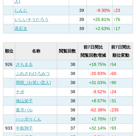
人)
しんじ
39
-9.30%
↓23
いしいそうたろう
39
+25.81%
↑76
高石太
39
+2.63%
↑17
前7日間比
前7日間比
順位
名称
閲覧回数
閲覧回数増減
順位変動
926
さちまる
38
+18.75%
↑54
ふれさわひろみつ
38
-20.83%
↓60
岡部_(お笑い芸人)
38
+31.03%
↑90
ナポ
38
-9.52%
↓24
俵山栄子
38
+8.57%
↑31
葉月パル
38
-62.38%
↓235
ハッポゥくん
38
+2.70%
↑17
933
中島翔子
37
+32.14%
↑93