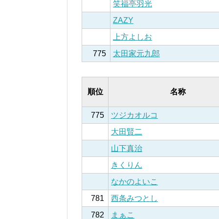
笑福亭羽光
ZAZY
上方よしお
775
太田家元九郎
順位
名称
775
ツジカオルコ
大田賢二
山下真治
きくりん
なかのよいこ
781
西条みつとし
782
まぁこ