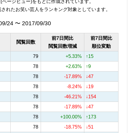
覧回数(ページビュー)をもとに作成されています。
載されたお笑い芸人をランキング対象としています。
09/24 〜 2017/09/30
前7日間比
前7日間比
閲覧回数
閲覧回数増減
順位変動
79
+5.33%
↑15
78
+2.63%
↑9
78
-17.89%
↓47
78
-8.24%
↓19
78
-46.21%
↓154
78
-17.89%
↓47
78
+100.00%
↑173
78
-18.75%
↓51