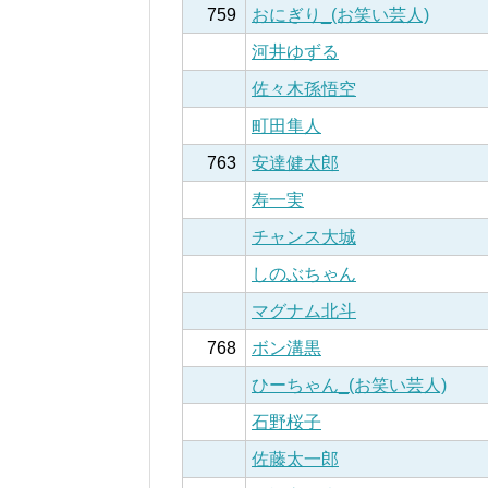
759
おにぎり_(お笑い芸人)
河井ゆずる
佐々木孫悟空
町田隼人
763
安達健太郎
寿一実
チャンス大城
しのぶちゃん
マグナム北斗
768
ボン溝黒
ひーちゃん_(お笑い芸人)
石野桜子
佐藤太一郎