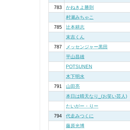
783
かねきよ勝則
村瀬みちゃこ
785
辻本耕志
末吉くん
787
メッセンジャー黒田
平山昌雄
POTSUNEN
木下明水
791
山田亮
本日は晴天なり_(お笑い芸人)
たいがー・りー
794
代走みつくに
藤原光博