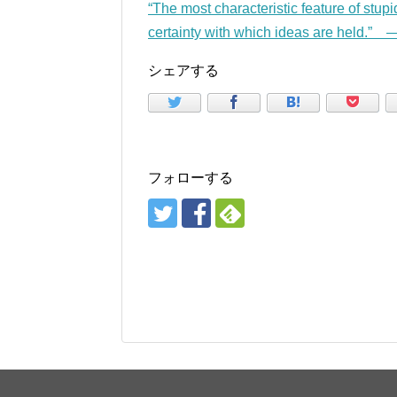
“The most characteristic feature of stupid
certainty with which ideas are held.”
シェアする
フォローする