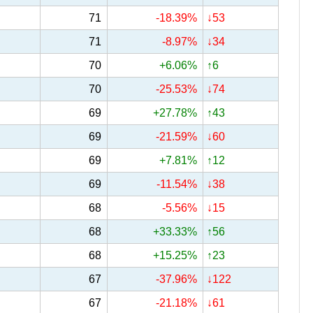
71
-18.39%
↓53
71
-8.97%
↓34
70
+6.06%
↑6
70
-25.53%
↓74
69
+27.78%
↑43
69
-21.59%
↓60
69
+7.81%
↑12
69
-11.54%
↓38
68
-5.56%
↓15
68
+33.33%
↑56
68
+15.25%
↑23
67
-37.96%
↓122
67
-21.18%
↓61