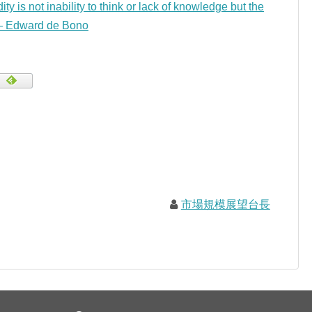
ity is not inability to think or lack of knowledge but the
 — Edward de Bono
市場規模展望台長