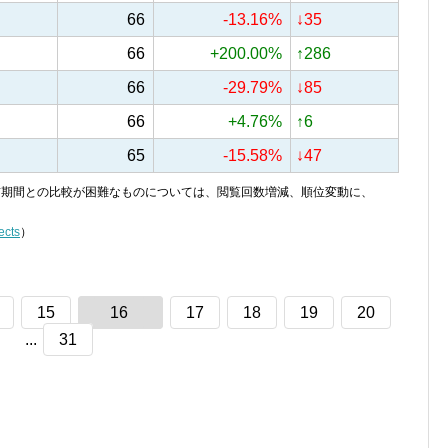
66
-13.16%
↓35
66
+200.00%
↑286
66
-29.79%
↓85
66
+4.76%
↑6
65
-15.58%
↓47
り、前期間との比較が困難なものについては、閲覧回数増減、順位変動に、
ects
）
15
16
17
18
19
20
...
31