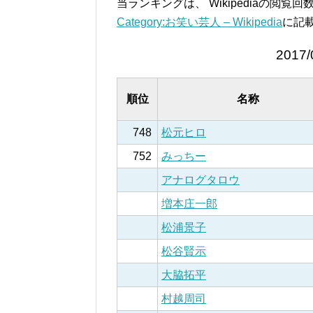
当ランキングは、 Wikipediaの閲
Category:お笑い芸人 – Wikipedia
に記
2017/
順位
名称
748
松元ヒロ
752
みっちー
アナログタロウ
増本庄一郎
松浦景子
松谷賢示
大脇拓平
村越周司