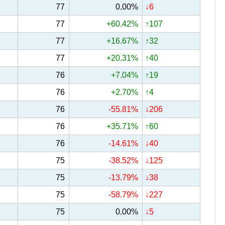
77
0.00%
↓6
77
+60.42%
↑107
77
+16.67%
↑32
77
+20.31%
↑40
76
+7.04%
↑19
76
+2.70%
↑4
76
-55.81%
↓206
76
+35.71%
↑60
76
-14.61%
↓40
75
-38.52%
↓125
75
-13.79%
↓38
75
-58.79%
↓227
75
0.00%
↓5