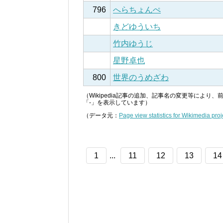
796
へらちょんぺ
きどゆういち
竹内ゆうじ
星野卓也
800
世界のうめざわ
（Wikipedia記事の追加、記事名の変更等によ
「-」を表示しています）
（データ元：
Page view statistics for Wikimedia proj
1
...
11
12
13
14