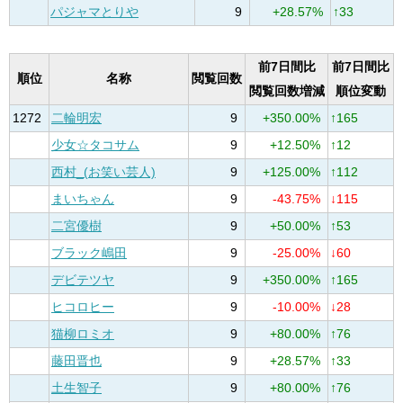
パジャマとりや
9
+28.57%
↑33
前7日間比
前7日間比
順位
名称
閲覧回数
閲覧回数増減
順位変動
1272
二輪明宏
9
+350.00%
↑165
少女☆タコサム
9
+12.50%
↑12
西村_(お笑い芸人)
9
+125.00%
↑112
まいちゃん
9
-43.75%
↓115
二宮優樹
9
+50.00%
↑53
ブラック嶋田
9
-25.00%
↓60
デビテツヤ
9
+350.00%
↑165
ヒコロヒー
9
-10.00%
↓28
猫柳ロミオ
9
+80.00%
↑76
藤田晋也
9
+28.57%
↑33
土生智子
9
+80.00%
↑76