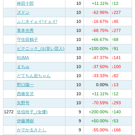
林田十郎
10
+11.11%
↑12
ズドン
10
-62.96%
↓227
ふじきイェイ!イェイ!
10
-16.67%
↓45
葺本光秀
10
-68.75%
↓277
守住田鶴子
10
+66.67%
↑68
ピクニック_(お笑い芸人)
10
+100.00%
↑91
KUMA
10
-47.37%
↓141
まちゅ
10
-37.50%
↓100
どてちん岩ちゃん
10
-33.33%
↓82
野口陽一
10
0.00%
↓13
西條笑児
10
+11.11%
↑12
矢野号
10
-70.59%
↓293
1272
佐伯玲子_(女優)
9
+200.00%
↑140
伊藤博樹
9
+50.00%
↑53
かでかるさとし
9
-55.00%
↓166