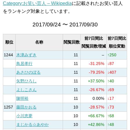
Category:お笑い芸人 – Wikipedia
に記載されたお笑い芸人
をランキング対象としています。
2017/09/24 〜 2017/09/30
前7日間比
前7日間比
順位
名称
閲覧回数
閲覧回数増減
順位変動
1244
木津みずき
11
–
↑250
鳥居孝行
11
-31.25%
↓87
あさひのぼる
11
-79.25%
↓407
矢野ひろし
11
+37.50%
↑40
よしこさん
11
-26.67%
↓69
陳明裕
11
0.00%
↓17
1257
藤田かおる
10
-28.57%
↓73
小川恵夢
10
+66.67%
↑68
まじかる☆あやか
10
+42.86%
↑48