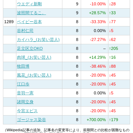
ウエディ新剛
9
-10.00%
↓28
波照間てるこ。
9
+28.57%
↑33
1289
ベイビー谷本
8
-33.33%
↓77
谷村仁司
8
0.00%
↓5
カイハラ_(お笑い芸人)
8
-27.27%
↓62
足立区立OKO
8
–
↑205
肉球_(お笑い芸人)
8
+14.29%
↑16
牧田博
8
-38.46%
↓88
風花_(お笑い芸人)
8
-20.00%
↓45
江口歩
8
-20.00%
↓45
音羽一憲
8
0.00%
↓5
諸岡立身
8
-20.00%
↓45
今宮エビス
8
-20.00%
↓45
ゴージャス染谷
8
+700.00%
↑179
（Wikipedia記事の追加、記事名の変更等により、前期間との比較が困難なもの