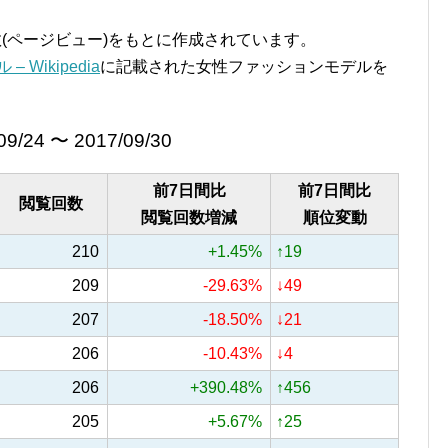
覧回数(ページビュー)をもとに作成されています。
 Wikipedia
に記載された女性ファッションモデルを
09/24 〜 2017/09/30
前7日間比
前7日間比
閲覧回数
閲覧回数増減
順位変動
210
+1.45%
↑19
209
-29.63%
↓49
207
-18.50%
↓21
206
-10.43%
↓4
206
+390.48%
↑456
205
+5.67%
↑25