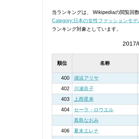
当ランキングは、 Wikipediaの閲
Category:日本の女性ファッションモデル –
ランキング対象としています。
2017/
順位
名称
400
浦浜アリサ
402
川瀬良子
403
上西星来
404
セーラ・ロウエル
真島なおみ
406
夏未エレナ