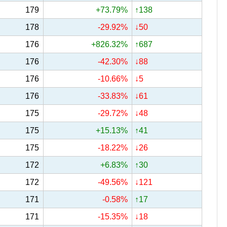
179
+73.79%
↑138
178
-29.92%
↓50
176
+826.32%
↑687
176
-42.30%
↓88
176
-10.66%
↓5
176
-33.83%
↓61
175
-29.72%
↓48
175
+15.13%
↑41
175
-18.22%
↓26
172
+6.83%
↑30
172
-49.56%
↓121
171
-0.58%
↑17
171
-15.35%
↓18