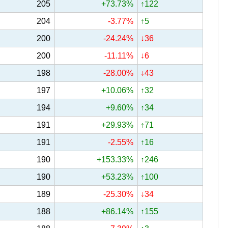
205
+73.73%
↑122
204
-3.77%
↑5
200
-24.24%
↓36
200
-11.11%
↓6
198
-28.00%
↓43
197
+10.06%
↑32
194
+9.60%
↑34
191
+29.93%
↑71
191
-2.55%
↑16
190
+153.33%
↑246
190
+53.23%
↑100
189
-25.30%
↓34
188
+86.14%
↑155