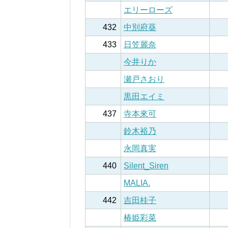
エリーローズ
432
中別府葵
433
日笠麗奈
今井りか
瀬戸さおり
黒田エイミ
437
寺本來可
鈴木裕乃
永岡真実
440
Silent_Siren
MALIA.
442
吉田桂子
椿姫彩菜