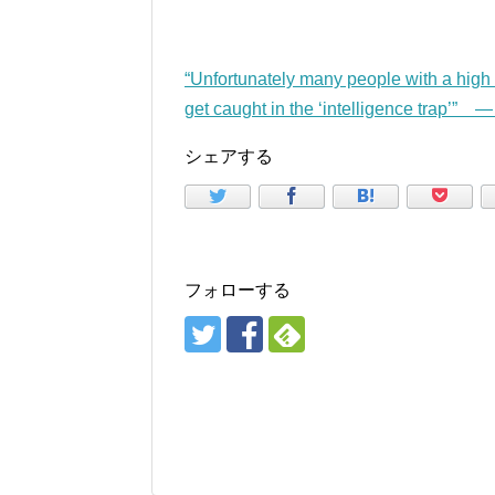
“Unfortunately many people with a high i
get caught in the ‘intelligence trap’”
シェアする
フォローする