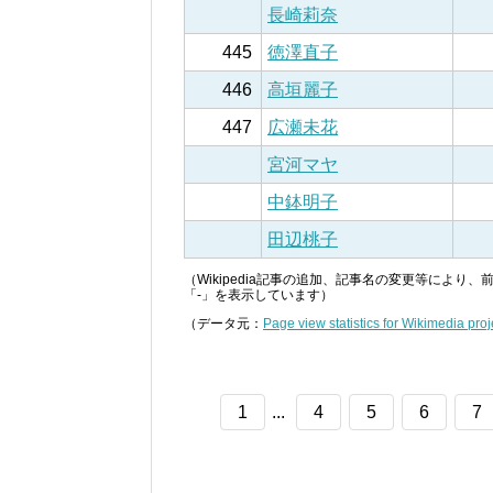
長崎莉奈
445
徳澤直子
446
高垣麗子
447
広瀬未花
宮河マヤ
中鉢明子
田辺桃子
（Wikipedia記事の追加、記事名の変更等によ
「-」を表示しています）
（データ元：
Page view statistics for Wikimedia proj
1
...
4
5
6
7