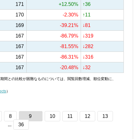
171
+12.50%
↑36
170
-2.30%
↑11
169
-39.21%
↓81
167
-86.79%
↓319
167
-81.55%
↓282
167
-86.31%
↓316
167
-20.48%
↓32
り、前期間との比較が困難なものについては、閲覧回数増減、順位変動に、
ects
）
8
9
10
11
12
13
...
36