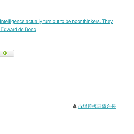
ntelligence actually turn out to be poor thinkers. They
 — Edward de Bono
市場規模展望台長