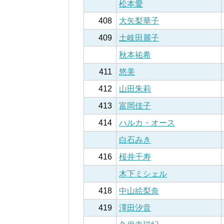
松本愛
408
大矢梨華子
409
土岐田麗子
秋本祐希
411
悠美
412
山田朱莉
413
富岡佳子
414
ハルカ・オース
白石みき
416
桜井千寿
木下ミシェル
418
中山絵梨奈
419
澤田汐音