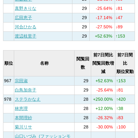
真野きりな
29
-25.64%
↓81
広田恵子
29
-17.14%
↓47
河合ひかる
29
-27.50%
↓89
渡辺枝里子
29
+52.63%
↑153
前7日間比
前7日間
閲覧回
順位
名称
閲覧回数増
比
数
減
順位変動
967
宗田淑
29
+52.63%
↑153
白鳥加奈子
29
-25.64%
↓81
978
ステラかなえ
28
+250.00%
↑420
林恵理
28
+12.00%
↑38
本間理紗
28
-26.32%
↓83
菊川リサ
28
-30.00%
↓100
山口いづみ_(ファッションモ