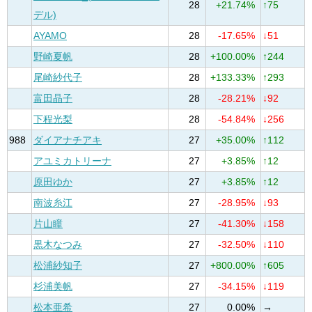
28
+21.74%
↑75
デル)
AYAMO
28
-17.65%
↓51
野崎夏帆
28
+100.00%
↑244
尾崎紗代子
28
+133.33%
↑293
富田晶子
28
-28.21%
↓92
下程光梨
28
-54.84%
↓256
988
ダイアナチアキ
27
+35.00%
↑112
アユミカトリーナ
27
+3.85%
↑12
原田ゆか
27
+3.85%
↑12
南波糸江
27
-28.95%
↓93
片山瞳
27
-41.30%
↓158
黒木なつみ
27
-32.50%
↓110
松浦紗知子
27
+800.00%
↑605
杉浦美帆
27
-34.15%
↓119
松本亜希
27
0.00%
→