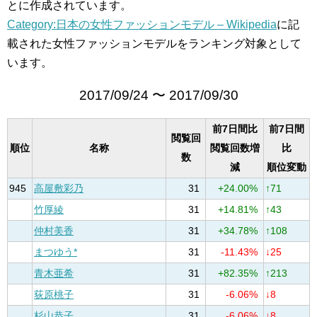
とに作成されています。
Category:日本の女性ファッションモデル – Wikipedia
に記
載された女性ファッションモデルをランキング対象として
います。
2017/09/24 〜 2017/09/30
前7日間比
前7日間
閲覧回
順位
名称
閲覧回数増
比
数
減
順位変動
945
高屋敷彩乃
31
+24.00%
↑71
竹厚綾
31
+14.81%
↑43
仲村美香
31
+34.78%
↑108
まつゆう*
31
-11.43%
↓25
青木亜希
31
+82.35%
↑213
荻原桃子
31
-6.06%
↓8
杉山恭子
31
-6.06%
↓8