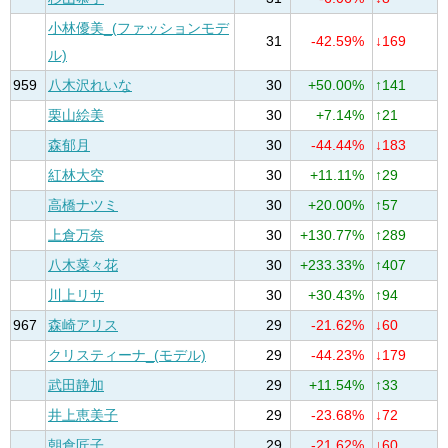
小林優美_(ファッションモデ
31
-42.59%
↓169
ル)
959
八木沢れいな
30
+50.00%
↑141
栗山絵美
30
+7.14%
↑21
森郁月
30
-44.44%
↓183
紅林大空
30
+11.11%
↑29
高橋ナツミ
30
+20.00%
↑57
上倉万奈
30
+130.77%
↑289
八木菜々花
30
+233.33%
↑407
川上リサ
30
+30.43%
↑94
967
森崎アリス
29
-21.62%
↓60
クリスティーナ_(モデル)
29
-44.23%
↓179
武田静加
29
+11.54%
↑33
井上恵美子
29
-23.68%
↓72
朝倉匠子
29
-21.62%
↓60