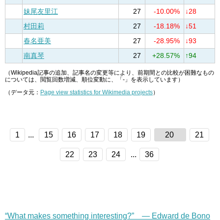
妹尾友里江
27
-10.00%
↓28
村田莉
27
-18.18%
↓51
春名亜美
27
-28.95%
↓93
南真琴
27
+28.57%
↑94
（Wikipedia記事の追加、記事名の変更等により、前期間との比較が困難なもの
については、閲覧回数増減、順位変動に、「-」を表示しています）
（データ元：
Page view statistics for Wikimedia projects
）
1
...
15
16
17
18
19
20
21
22
23
24
...
36
“What makes something interesting?” — Edward de Bono