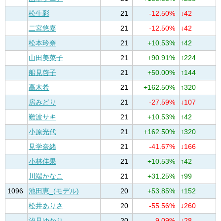
松生彩
21
-12.50%
↓42
二宮悠嘉
21
-12.50%
↓42
松本玲奈
21
+10.53%
↑42
山田美菜子
21
+90.91%
↑224
船見啓子
21
+50.00%
↑144
高木希
21
+162.50%
↑320
房みどり
21
-27.59%
↓107
難波サキ
21
+10.53%
↑42
小原光代
21
+162.50%
↑320
見学奈緒
21
-41.67%
↓166
小林佳果
21
+10.53%
↑42
川端かなこ
21
+31.25%
↑99
1096
池田恵_(モデル)
20
+53.85%
↑152
松井ありさ
20
-55.56%
↓260
汐見ゆかり
20
-9.09%
↓28