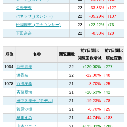
矢野安奈
22
-33.33%
↓127
バネッサ_(タレント)
22
-35.29%
↓137
松岡理恵_(アナウンサー)
22
+22.22%
↑76
下田奈奈
22
-8.33%
↓28
前7日間比
前7日間比
順位
名称
閲覧回数
閲覧回数増減
順位変動
1064
新部宏美
22
+120.00%
↑277
渡香奈
22
-12.00%
↓48
1078
百済友希
21
-8.70%
↓25
斉藤夏海
21
+10.53%
↑42
田中久美子_(モデル)
21
-19.23%
↓78
菅原沙樹
21
-8.70%
↓25
早川えみ
21
-44.74%
↓183
山本ソニア
21
+133.33%
↑288