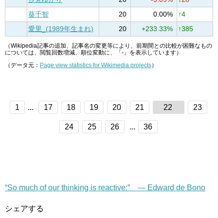
葵千智
20
0.00%
↑4
愛里_(1989年生まれ)
20
+233.33%
↑385
（Wikipedia記事の追加、記事名の変更等により、前期間との比較が困難なもの
については、閲覧回数増減、順位変動に、「-」を表示しています）
（データ元：
Page view statistics for Wikimedia projects
）
1
...
17
18
19
20
21
22
23
24
25
26
...
36
“So much of our thinking is reactive:” — Edward de Bono
シェアする