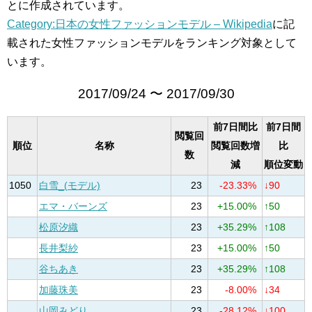
とに作成されています。
Category:日本の女性ファッションモデル – Wikipedia
に記
載された女性ファッションモデルをランキング対象として
います。
2017/09/24 〜 2017/09/30
前7日間比
前7日間
閲覧回
順位
名称
閲覧回数増
比
数
減
順位変動
1050
白雪_(モデル)
23
-23.33%
↓90
エマ・バーンズ
23
+15.00%
↑50
松原汐織
23
+35.29%
↑108
長井梨紗
23
+15.00%
↑50
谷ちあき
23
+35.29%
↑108
加藤珠美
23
-8.00%
↓34
山岡みどり
23
-28.12%
↓100