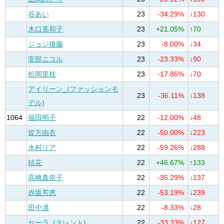
谷あい
23
-34.29%
↓130
木口美和子
23
+21.05%
↑70
ジョジ後藤
23
-8.00%
↓34
安部ニコル
23
-23.33%
↓90
松岡里枝
23
-17.86%
↓70
アイリーン_(ファッションモ
23
-36.11%
↓138
デル)
1064
福田明子
22
-12.00%
↓48
皆方由衣
22
-50.00%
↓223
水村リア
22
-59.26%
↓288
桔花
22
+46.67%
↑133
高橋真依子
22
-35.29%
↓137
赤坂芳恵
22
-53.19%
↓239
田中凛
22
-8.33%
↓28
セーラ_(タレント)
22
-33.33%
↓127