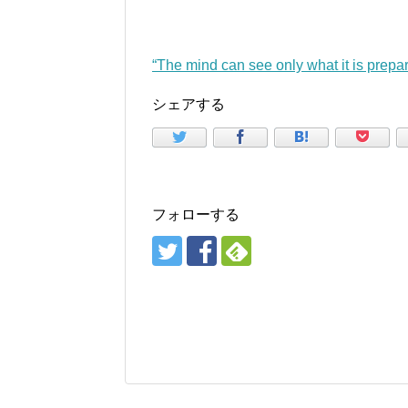
“The mind can see only what it is pre
シェアする
フォローする