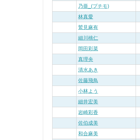
乃亜_(プチモ)
林真愛
鷲見麻有
細川桃仁
岡田彩菜
真理央
清水あき
佐藤飛鳥
小林よう
細井宏美
岩崎彩香
佐伯成美
和合麻美