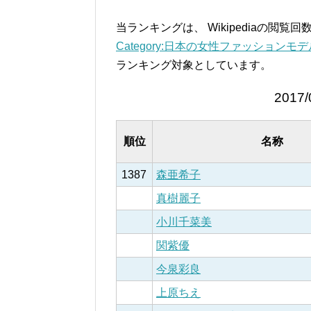
当ランキングは、 Wikipediaの閲
Category:日本の女性ファッションモデル –
ランキング対象としています。
2017/
順位
名称
1387
森亜希子
真樹麗子
小川千菜美
関紫優
今泉彩良
上原ちえ