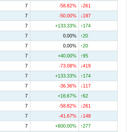
7
-58.82%
↓261
7
-50.00%
↓197
7
+133.33%
↑174
7
0.00%
↑20
7
0.00%
↑20
7
+40.00%
↑95
7
-73.08%
↓419
7
+133.33%
↑174
7
-36.36%
↓117
7
+16.67%
↑62
7
-58.82%
↓261
7
-41.67%
↓148
7
+600.00%
↑277