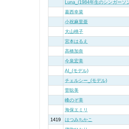
Luna_(1984年生のシンガー
葛西幸菜
小祝麻里亜
大山桃子
宮本はるえ
高橋加奈
今泉宏美
AI_(モデル)
チェルシー_(モデル)
菅聡美
峰のぞ美
海保エミリ
1419
はつみちかこ