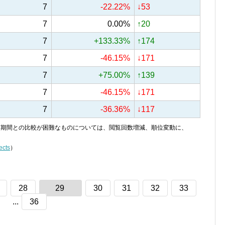
7
-22.22%
↓53
7
0.00%
↑20
7
+133.33%
↑174
7
-46.15%
↓171
7
+75.00%
↑139
7
-46.15%
↓171
7
-36.36%
↓117
り、前期間との比較が困難なものについては、閲覧回数増減、順位変動に、
ects
）
28
29
30
31
32
33
...
36