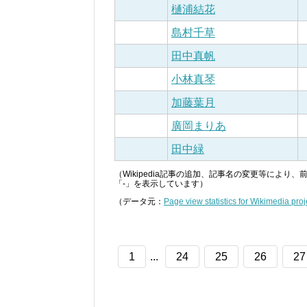
樋浦結花
島村千草
田中真帆
小林真琴
加藤葉月
廣岡まりあ
田中緑
（Wikipedia記事の追加、記事名の変更等によ
「-」を表示しています）
（データ元：
Page view statistics for Wikimedia proj
1
...
24
25
26
27