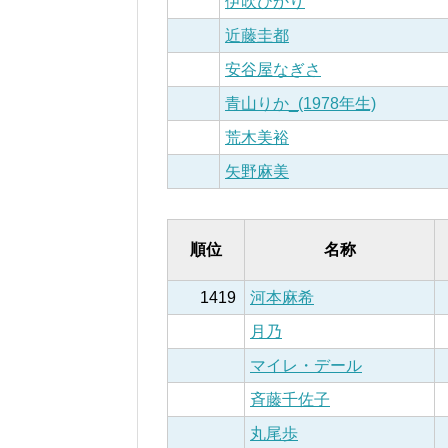
伊吹ひかり
近藤圭都
安谷屋なぎさ
青山りか_(1978年生)
荒木美裕
矢野麻美
順位
名称
1419
河本麻希
月乃
マイレ・デール
斉藤千佐子
丸尾歩