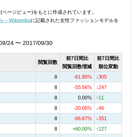
覧回数(ページビュー)をもとに作成されています。
 Wikipedia
に記載された女性ファッションモデルを
09/24 〜 2017/09/30
前7日間比
前7日間比
閲覧回数
閲覧回数増減
順位変動
8
-61.90%
↓305
8
-55.56%
↓247
8
0.00%
↑11
8
-20.00%
↓46
8
-66.67%
↓351
8
+60.00%
↑127