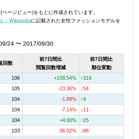
覧回数(ページビュー)をもとに作成されています。
 Wikipedia
に記載された女性ファッションモデルを
09/24 〜 2017/09/30
前7日間比
前7日間比
覧回数
閲覧回数増減
順位変動
106
+158.54%
↑319
105
-23.36%
↓54
104
-1.89%
↑9
104
-7.14%
↓11
104
+4.00%
↑25
103
-36.02%
↓86