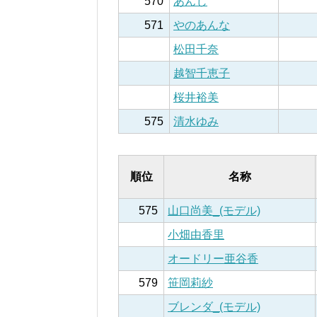
570
あんじ
571
やのあんな
松田千奈
越智千恵子
桜井裕美
575
清水ゆみ
順位
名称
575
山口尚美_(モデル)
小畑由香里
オードリー亜谷香
579
笹岡莉紗
ブレンダ_(モデル)