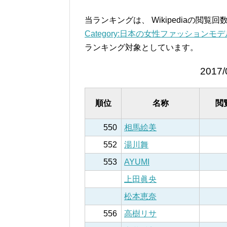
当ランキングは、 Wikipediaの閲
Category:日本の女性ファッションモデル –
ランキング対象としています。
2017/
順位
名称
閲
550
相馬絵美
552
湯川舞
553
AYUMI
上田眞央
松本恵奈
556
高樹リサ