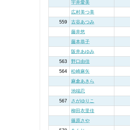
宇井愛美
広村美つ美
559
古谷あつみ
藤井悠
藤本恭子
阪井あゆみ
563
野口由佳
564
松崎麻矢
麻倉あきら
池端忍
567
さがゆりこ
柳田衣里佳
篠原さや