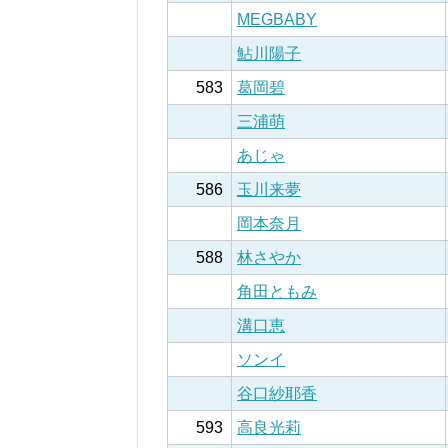
MEGBABY
鮎川陽子
583
葛岡碧
三浦萌
あじゃ
586
玉川来夢
岡本奈月
588
林さやか
角田ともみ
溝口恵
ソンイ
谷口紗耶香
593
高良光莉