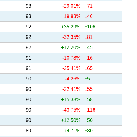
93
-29.01%
↓71
93
-19.83%
↓46
92
+35.29%
↑106
92
-32.35%
↓81
92
+12.20%
↑45
91
-10.78%
↓16
91
-25.41%
↓65
90
-4.26%
↑5
90
-22.41%
↓55
90
+15.38%
↑58
90
-43.75%
↓116
90
+12.50%
↑50
89
+4.71%
↑30