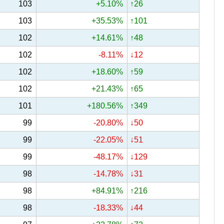
103
+5.10%
↑26
103
+35.53%
↑101
102
+14.61%
↑48
102
-8.11%
↓12
102
+18.60%
↑59
102
+21.43%
↑65
101
+180.56%
↑349
99
-20.80%
↓50
99
-22.05%
↓51
99
-48.17%
↓129
98
-14.78%
↓31
98
+84.91%
↑216
98
-18.33%
↓44