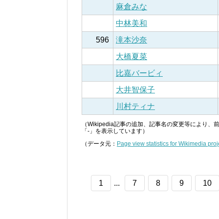
麻倉みな
中林美和
596
滝本沙奈
大橋夏菜
比嘉バービィ
大井智保子
川村ティナ
（Wikipedia記事の追加、記事名の変更等によ
「-」を表示しています）
（データ元：
Page view statistics for Wikimedia proj
1
...
7
8
9
10