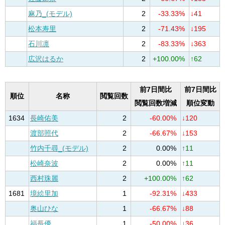
麻乃_(モデル)
2
-33.33%
↓41
松本寿里
2
-71.43%
↓195
石川凛
2
-83.33%
↓363
広沢はるか
2
+100.00%
↑62
前7日間比
前7日間比
順位
名称
閲覧回数
閲覧回数増減
順位変動
1634
長崎佑美
2
-60.00%
↓120
渡部照代
2
-66.67%
↓153
竹内千尋_(モデル)
2
0.00%
↑11
松崎奈波
2
0.00%
↑11
西村珠麗
2
+100.00%
↑62
1681
境絵里加
1
-92.31%
↓433
奥山ひな
1
-66.67%
↓88
福長優
1
-50.00%
↓36