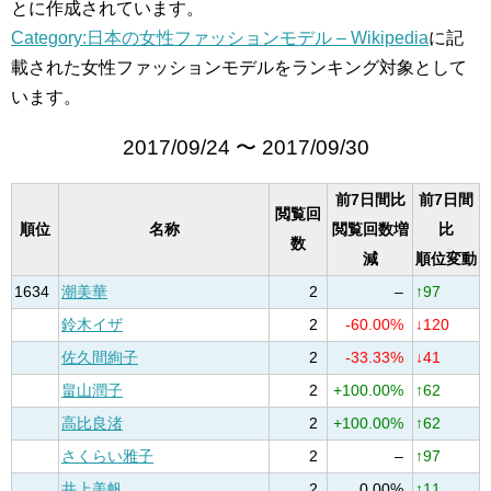
とに作成されています。
Category:日本の女性ファッションモデル – Wikipedia
に記
載された女性ファッションモデルをランキング対象として
います。
2017/09/24 〜 2017/09/30
前7日間比
前7日間
閲覧回
順位
名称
閲覧回数増
比
数
減
順位変動
1634
潮美華
2
–
↑97
鈴木イザ
2
-60.00%
↓120
佐久間絢子
2
-33.33%
↓41
畠山潤子
2
+100.00%
↑62
高比良渚
2
+100.00%
↑62
さくらい雅子
2
–
↑97
井上美帆
2
0.00%
↑11