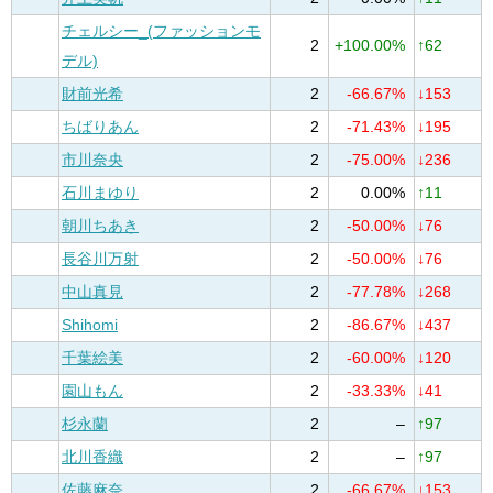
チェルシー_(ファッションモ
2
+100.00%
↑62
デル)
財前光希
2
-66.67%
↓153
ちばりあん
2
-71.43%
↓195
市川奈央
2
-75.00%
↓236
石川まゆり
2
0.00%
↑11
朝川ちあき
2
-50.00%
↓76
長谷川万射
2
-50.00%
↓76
中山真見
2
-77.78%
↓268
Shihomi
2
-86.67%
↓437
千葉絵美
2
-60.00%
↓120
園山もん
2
-33.33%
↓41
杉永蘭
2
–
↑97
北川香織
2
–
↑97
佐藤麻奈
2
-66.67%
↓153