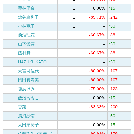
栗林里奈
1
0.00%
↑15
舘谷恵利子
1
-85.71%
↓242
小林寛子
1
–
↑50
前泊理花
1
-66.67%
↓88
山下愛葵
1
–
↑50
藤村舞
1
-66.67%
↓88
HAZUKI_KATO
1
–
↑50
大宮司佳代
1
-80.00%
↓167
岡田真寿美
1
-80.00%
↓167
篠あけみ
1
-75.00%
↓123
飯沼ももこ
1
0.00%
↑15
杏菜
1
-83.33%
↓200
清河紗南
1
–
↑50
太田奈緒子
1
0.00%
↑15
佐藤弥生_(モデル)
1
-90.91%
↓379