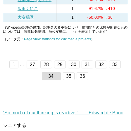
飯田くにこ
1
-91.67%
↓410
大友瑞季
1
-50.00%
↓36
（Wikipedia記事の追加、記事名の変更等により、前期間との比較が困難なもの
については、閲覧回数増減、順位変動に、「-」を表示しています）
（データ元：
Page view statistics for Wikimedia projects
）
1
...
27
28
29
30
31
32
33
34
35
36
“So much of our thinking is reactive:” — Edward de Bono
シェアする