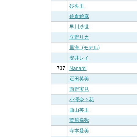
砂央里
佐倉絵麻
早川沙世
立野リカ
里海_(モデル)
安井レイ
737
Nanami
疋田英美
西野実見
小澤奈々花
曲山英里
菅原禄弥
寺本愛美