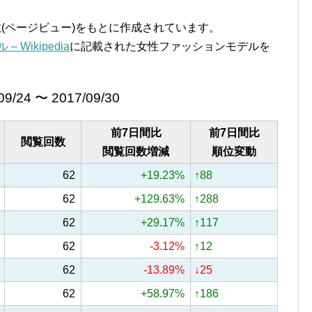
覧回数(ページビュー)をもとに作成されています。
 Wikipedia
に記載された女性ファッションモデルを
09/24 〜 2017/09/30
前7日間比
前7日間比
閲覧回数
閲覧回数増減
順位変動
62
+19.23%
↑88
62
+129.63%
↑288
62
+29.17%
↑117
62
-3.12%
↑12
62
-13.89%
↓25
62
+58.97%
↑186