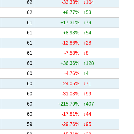
62
-33.33%
↓104
62
+8.77%
↑53
61
+17.31%
↑79
61
+8.93%
↑54
61
-12.86%
↓28
61
-7.58%
↓8
60
+36.36%
↑128
60
-4.76%
↑4
60
-24.05%
↓71
60
-31.03%
↓99
60
+215.79%
↑407
60
-17.81%
↓44
59
-29.76%
↓95