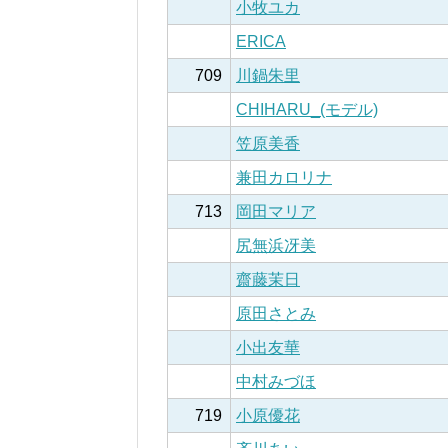
小牧ユカ
ERICA
709
川鍋朱里
CHIHARU_(モデル)
笠原美香
兼田カロリナ
713
岡田マリア
尻無浜冴美
齋藤茉日
原田さとみ
小出友華
中村みづほ
719
小原優花