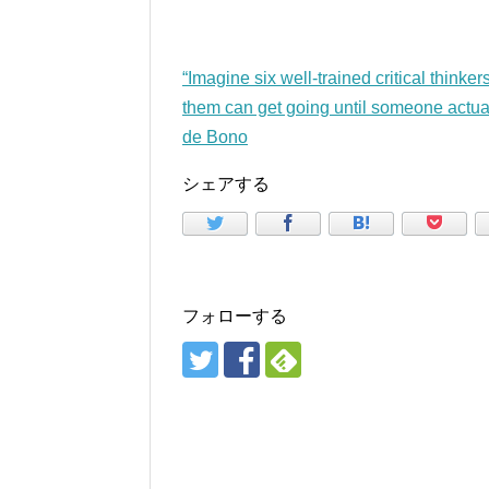
“Imagine six well-trained critical thinke
them can get going until someone actua
de Bono
シェアする
フォローする