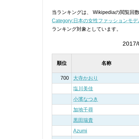
当ランキングは、 Wikipediaの閲
Category:日本の女性ファッションモデル –
ランキング対象としています。
2017/
順位
名称
700
大寺かおり
塩川美佳
小濱なつき
加地千尋
黒田瑞貴
Azumi