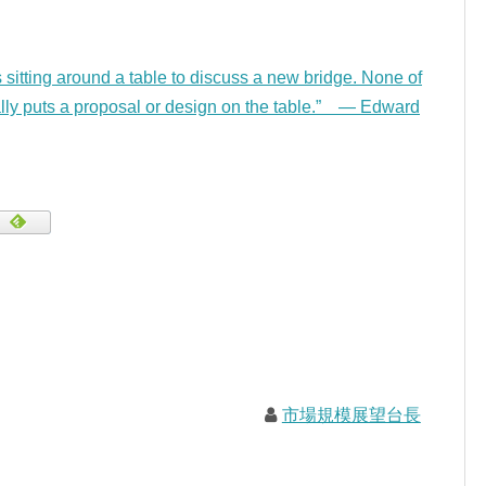
rs sitting around a table to discuss a new bridge. None of
lly puts a proposal or design on the table.” — Edward
市場規模展望台長