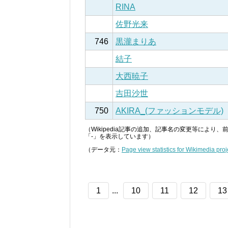
RINA
佐野光来
746
黒瀧まりあ
結子
大西暁子
吉田沙世
750
AKIRA_(ファッションモデル)
（Wikipedia記事の追加、記事名の変更等によ
「-」を表示しています）
（データ元：
Page view statistics for Wikimedia proj
1
...
10
11
12
13