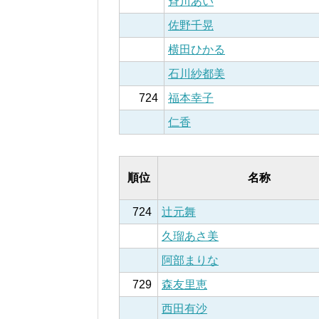
斉川あい
佐野千晃
横田ひかる
石川紗都美
724
福本幸子
仁香
順位
名称
724
辻元舞
久瑠あさ美
阿部まりな
729
森友里恵
西田有沙