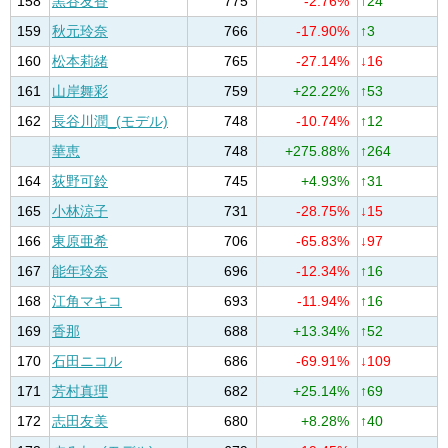
158
黒谷友香
775
-2.76%
↑24
159
秋元玲奈
766
-17.90%
↑3
160
松本莉緒
765
-27.14%
↓16
161
山岸舞彩
759
+22.22%
↑53
162
長谷川潤_(モデル)
748
-10.74%
↑12
華恵
748
+275.88%
↑264
164
荻野可鈴
745
+4.93%
↑31
165
小林涼子
731
-28.75%
↓15
166
東原亜希
706
-65.83%
↓97
167
能年玲奈
696
-12.34%
↑16
168
江角マキコ
693
-11.94%
↑16
169
香那
688
+13.34%
↑52
170
石田ニコル
686
-69.91%
↓109
171
芳村真理
682
+25.14%
↑69
172
志田友美
680
+8.28%
↑40