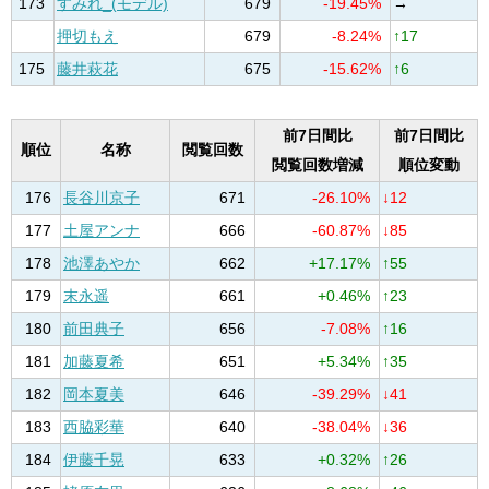
173
すみれ_(モデル)
679
-19.45%
→
押切もえ
679
-8.24%
↑17
175
藤井萩花
675
-15.62%
↑6
前7日間比
前7日間比
順位
名称
閲覧回数
閲覧回数増減
順位変動
176
長谷川京子
671
-26.10%
↓12
177
土屋アンナ
666
-60.87%
↓85
178
池澤あやか
662
+17.17%
↑55
179
末永遥
661
+0.46%
↑23
180
前田典子
656
-7.08%
↑16
181
加藤夏希
651
+5.34%
↑35
182
岡本夏美
646
-39.29%
↓41
183
西脇彩華
640
-38.04%
↓36
184
伊藤千晃
633
+0.32%
↑26