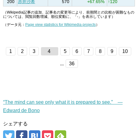
200
赤井沙希
570
+67.65%
↑120
（Wikipedia記事の追加、記事名の変更等により、前期間との比較が困難なもの
については、閲覧回数増減、順位変動に、「-」を表示しています）
（データ元：
Page view statistics for Wikimedia projects
）
1
2
3
4
5
6
7
8
9
10
...
36
“The mind can see only what it is prepared to see.” —
Edward de Bono
シェアする