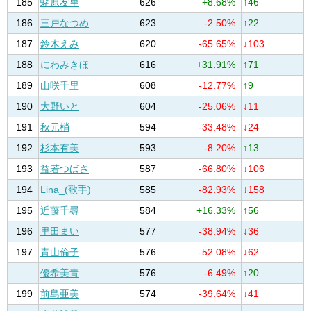
185
蛯原友里
626
+8.68%
↑46
186
三戸なつめ
623
-2.50%
↑22
187
鈴木えみ
620
-65.65%
↓103
188
にわみきほ
616
+31.91%
↑71
189
山咲千里
608
-12.77%
↑9
190
大野いと
604
-25.06%
↓11
191
秋元梢
594
-33.48%
↓24
192
杉本有美
593
-8.20%
↑13
193
益若つばさ
587
-66.80%
↓106
194
Lina_(歌手)
585
-82.93%
↓158
195
近藤千尋
584
+16.33%
↑56
196
里田まい
577
-38.94%
↓36
197
青山倫子
576
-52.08%
↓62
優希美青
576
-6.49%
↑20
199
前島亜美
574
-39.64%
↓41