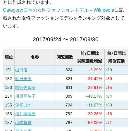
とに作成されています。
Category:日本の女性ファッションモデル – Wikipedia
に記
載された女性ファッションモデルをランキング対象として
います。
2017/09/24 〜 2017/09/30
前7日間比
前7日間比
順位
名称
閲覧回数
閲覧回数増減
順位変動
151
山田優
824
-3.29%
↑20
152
朝日奈央
821
-37.42%
↓30
153
国分佐智子
811
-28.61%
↓15
154
川原亜矢子
809
+48.17%
↑84
155
SHELLY
794
+11.67%
↑39
156
松井珠理奈
792
-30.28%
↓18
157
山本舞香
787
-56.08%
↓71