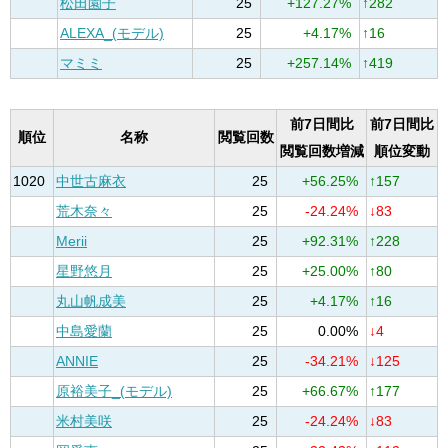
松田園子
25
+127.27%
↑282
ALEXA_(モデル)
25
+4.17%
↑16
マミミ
25
+257.14%
↑419
前7日間比
前7日間比
順位
名称
閲覧回数
閲覧回数増減
順位変動
1020
中世古麻衣
25
+56.25%
↑157
荒木奈々
25
-24.24%
↓83
Merii
25
+92.31%
↑228
星野悠月
25
+25.00%
↑80
丸山帆成美
25
+4.17%
↑16
中島愛蘭
25
0.00%
↓4
ANNIE
25
-34.21%
↓125
原裕美子_(モデル)
25
+66.67%
↑177
米村美咲
25
-24.24%
↓83