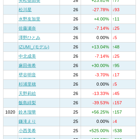
矢松亜由美
26
+23.81%
↑77
松川星
26
-27.78%
↓93
水野友加里
26
+4.00%
↑11
佐藤瀬奈
26
-7.14%
↓25
澤野ひとみ
26
0.00%
↓5
IZUMI_(モデル)
26
+13.04%
↑48
中北成美
26
-7.14%
↓25
麻田侑希
26
+30.00%
↑95
壁谷明音
26
-3.70%
↓17
杉浦里穂
26
0.00%
↓5
天野莉絵
26
-13.33%
↓45
飯島緋梨
26
-39.53%
↓157
1020
鈴木瑠華
25
+56.25%
↑157
鎌滝えり
25
0.00%
↓4
小西美希
25
+525.00%
↑538