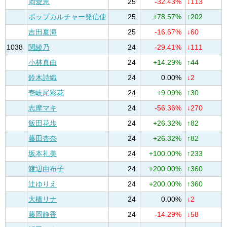
岡愛恵
25
-32.43%
↓113
ポップカルチャー発信使
25
+78.57%
↑202
吉田夏海
25
-16.67%
↓60
1038
関綾乃
24
-29.41%
↓111
小林真由
24
+14.29%
↑44
鈴木詩織
24
0.00%
↓2
壱岐尾彩花
24
+9.09%
↑30
志摩マキ
24
-56.36%
↓270
飯田花歩
24
+26.32%
↑82
藤田杏奈
24
+26.32%
↑82
坂本礼美
24
+100.00%
↑233
渡辺由布子
24
+200.00%
↑360
辻ゆりえ
24
+200.00%
↑360
大橋リナ
24
0.00%
↓2
藤岡静香
24
-14.29%
↓58