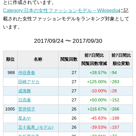
とに作成されています。
Category:日本の女性ファッションモデル – Wikipedia
に記
載された女性ファッションモデルをランキング対象として
います。
2017/09/24 〜 2017/09/30
前7日間比
前7日間比
順位
名称
閲覧回数
閲覧回数増減
順位変動
988
仲谷香春
27
+28.57%
↑94
田崎アヤカ
27
+125.00%
↑283
成海舞
27
-10.00%
↓28
日高薫
27
+50.00%
↑152
1005
菅井悦子
26
+116.67%
↑266
星あや
26
-45.83%
↓188
五十嵐希_(モデル)
26
-39.53%
↓157