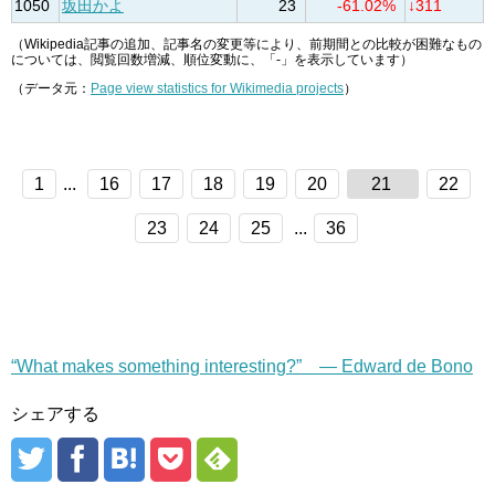
1050
坂田かよ
23
-61.02%
↓311
（Wikipedia記事の追加、記事名の変更等により、前期間との比較が困難なもの
については、閲覧回数増減、順位変動に、「-」を表示しています）
（データ元：
Page view statistics for Wikimedia projects
）
1
...
16
17
18
19
20
21
22
23
24
25
...
36
“What makes something interesting?” — Edward de Bono
シェアする