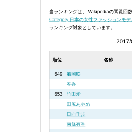
当ランキングは、 Wikipediaの閲
Category:日本の女性ファッションモデル –
ランキング対象としています。
2017/
順位
名称
649
船岡咲
春香
653
竹田愛
田尻あやめ
日向千歩
南條有香