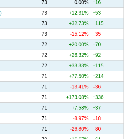
73
0.00%
↑16
)
73
+12.31%
↑53
73
+32.73%
↑115
73
-15.12%
↓35
72
+20.00%
↑70
72
+26.32%
↑92
72
+33.33%
↑115
71
+77.50%
↑214
71
-13.41%
↓36
71
+173.08%
↑336
71
+7.58%
↑37
71
-8.97%
↓18
71
-26.80%
↓80