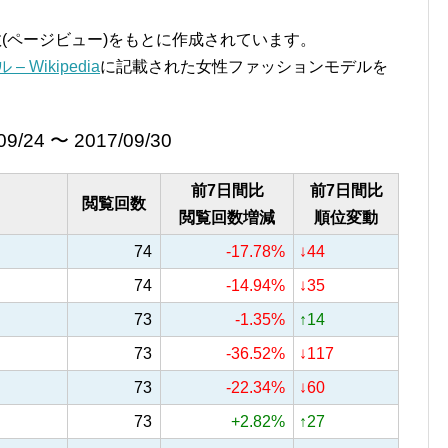
覧回数(ページビュー)をもとに作成されています。
 Wikipedia
に記載された女性ファッションモデルを
09/24 〜 2017/09/30
前7日間比
前7日間比
閲覧回数
閲覧回数増減
順位変動
74
-17.78%
↓44
74
-14.94%
↓35
73
-1.35%
↑14
73
-36.52%
↓117
73
-22.34%
↓60
73
+2.82%
↑27