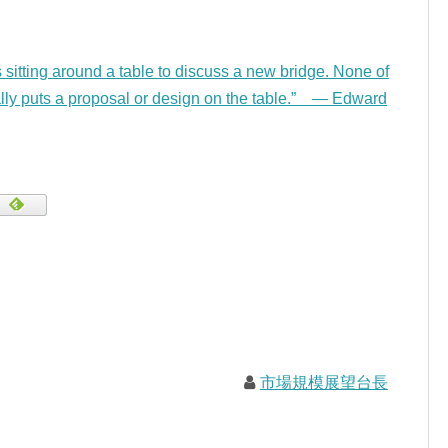
rs sitting around a table to discuss a new bridge. None of
lly puts a proposal or design on the table.” — Edward
市場規模展望台長