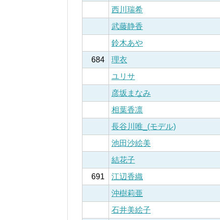
西川瑞希
武藤静香
鈴木あや
684
理衣
ユリサ
彦坂まなみ
相葉香凛
長谷川唯_(モデル)
池田沙絵美
結花子
691
江辺香織
沖樹莉亜
石井美絵子