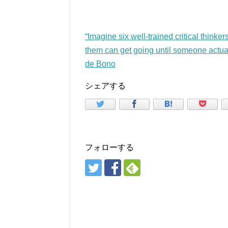
“Imagine six well-trained critical thinke
them can get going until someone actua
de Bono
シェアする
フォローする