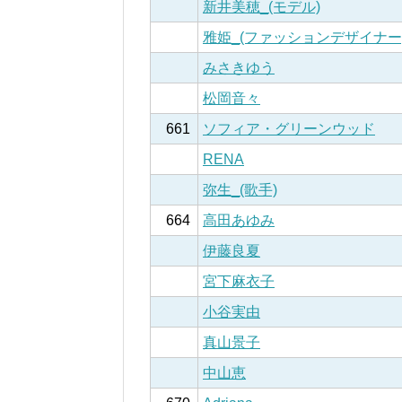
新井美穂_(モデル)
雅姫_(ファッションデザイナー
みさきゆう
松岡音々
661
ソフィア・グリーンウッド
RENA
弥生_(歌手)
664
高田あゆみ
伊藤良夏
宮下麻衣子
小谷実由
真山景子
中山恵