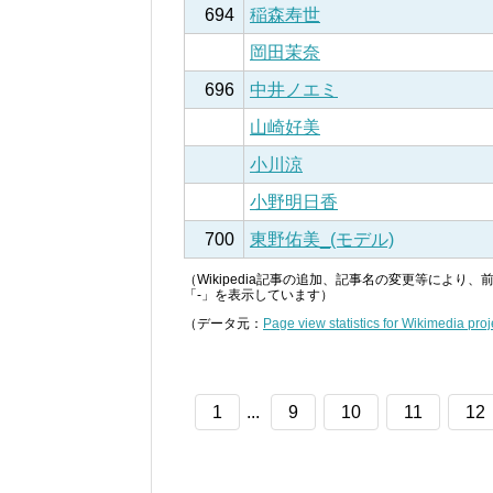
694
稲森寿世
岡田茉奈
696
中井ノエミ
山崎好美
小川涼
小野明日香
700
東野佑美_(モデル)
（Wikipedia記事の追加、記事名の変更等によ
「-」を表示しています）
（データ元：
Page view statistics for Wikimedia proj
1
...
9
10
11
12