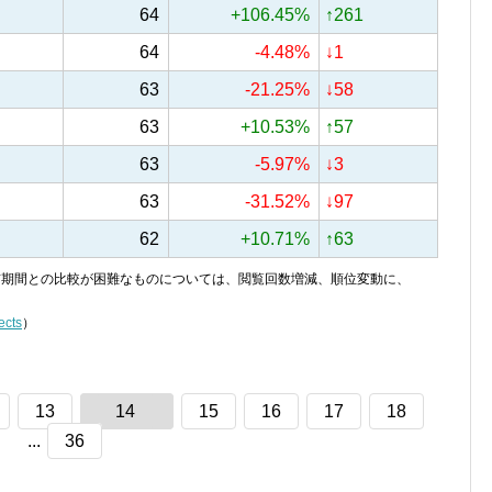
64
+106.45%
↑261
64
-4.48%
↓1
63
-21.25%
↓58
63
+10.53%
↑57
63
-5.97%
↓3
63
-31.52%
↓97
62
+10.71%
↑63
り、前期間との比較が困難なものについては、閲覧回数増減、順位変動に、
ects
）
13
14
15
16
17
18
...
36