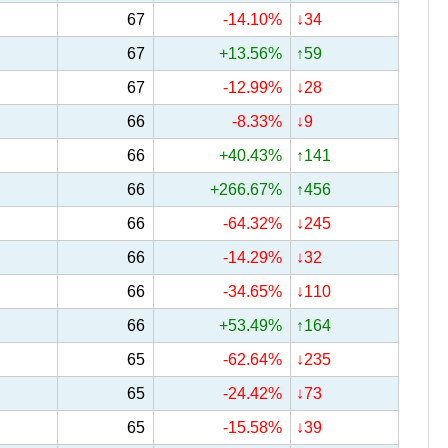
67
-14.10%
↓34
67
+13.56%
↑59
67
-12.99%
↓28
66
-8.33%
↓9
66
+40.43%
↑141
66
+266.67%
↑456
66
-64.32%
↓245
66
-14.29%
↓32
66
-34.65%
↓110
66
+53.49%
↑164
65
-62.64%
↓235
65
-24.42%
↓73
65
-15.58%
↓39