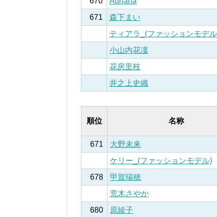
670
Adriana
671
森下まい
ティアラ_(ファッションモデル
小山内花凜
花房里枝
井之上史織
順位
名称
671
大野未来
ケリー_(ファッションモデル)
678
甲賀瑞穂
荒木さやか
680
原綾子