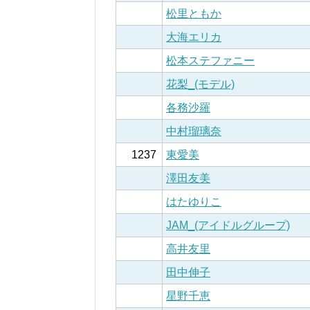
松里ともか
大海エリカ
松本ステファニー
花梨_(モデル)
各務沙羅
中村瑠璃奈
1237
東愛美
澤田友美
はたゆりこ
JAM_(アイドルグループ)
高井友里
田中伸子
星野千恵