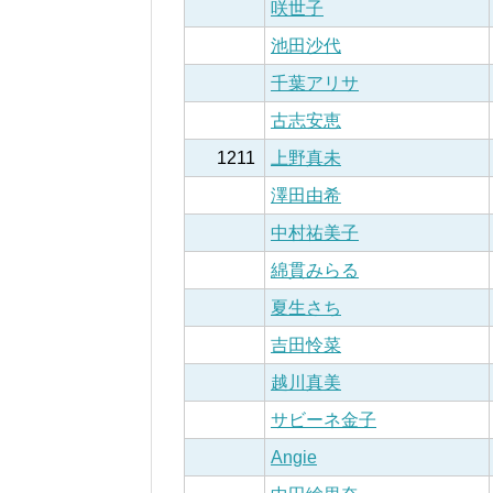
咲世子
池田沙代
千葉アリサ
古志安恵
1211
上野真未
澤田由希
中村祐美子
綿貫みらる
夏生さち
吉田怜菜
越川真美
サビーネ金子
Angie