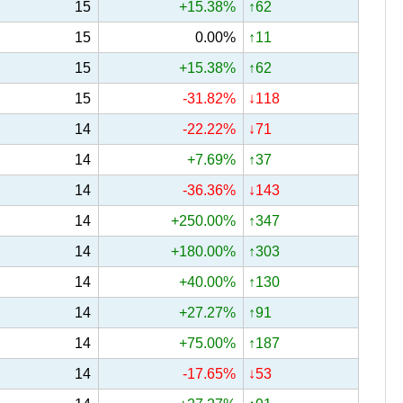
15
+15.38%
↑62
15
0.00%
↑11
15
+15.38%
↑62
15
-31.82%
↓118
14
-22.22%
↓71
14
+7.69%
↑37
14
-36.36%
↓143
14
+250.00%
↑347
14
+180.00%
↑303
14
+40.00%
↑130
14
+27.27%
↑91
14
+75.00%
↑187
14
-17.65%
↓53