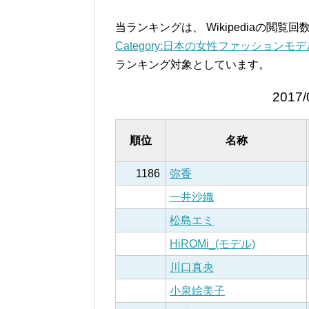
当ランキングは、 Wikipediaの閲
Category:日本の女性ファッションモデル –
ランキング対象としています。
2017/
順位
名称
1186
弥香
一井沙織
松島エミ
HiROMi_(モデル)
川口真央
小泉絵美子