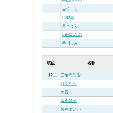
中田絵里奈
吉竹エリ
絵梨華
月本えり
山田みなみ
香川えみ
順位
名称
1211
三幣恵理愛
渡部やえ
美景
水嶋洋子
阪井まどか