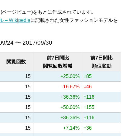
覧回数(ページビュー)をもとに作成されています。
 Wikipedia
に記載された女性ファッションモデルを
09/24 〜 2017/09/30
前7日間比
前7日間比
閲覧回数
閲覧回数増減
順位変動
15
+25.00%
↑85
15
-16.67%
↓46
15
+36.36%
↑116
15
+50.00%
↑155
15
+36.36%
↑116
15
+7.14%
↑36