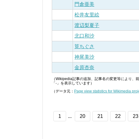
門倉亜美
松井友里絵
渡辺梨夏子
北口和沙
筧ちぐさ
神尾美沙
金原杏奈
（Wikipedia記事の追加、記事名の変更等によ
「-」を表示しています）
（データ元：
Page view statistics for Wikimedia proj
1
...
20
21
22
23