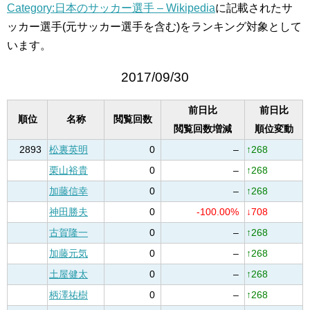
Category:日本のサッカー選手 – Wikipedia
に記載されたサ
ッカー選手(元サッカー選手を含む)をランキング対象として
います。
2017/09/30
前日比
前日比
順位
名称
閲覧回数
閲覧回数増減
順位変動
2893
松裏英明
0
–
↑268
栗山裕貴
0
–
↑268
加藤信幸
0
–
↑268
神田勝夫
0
-100.00%
↓708
古賀隆一
0
–
↑268
加藤元気
0
–
↑268
土屋健太
0
–
↑268
柄澤祐樹
0
–
↑268