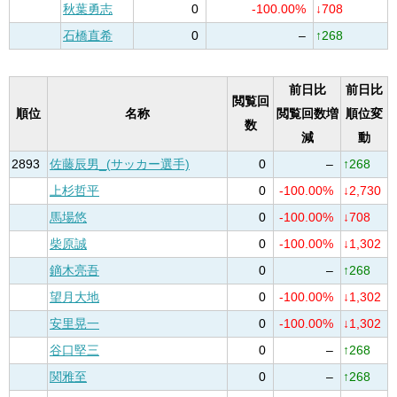
秋葉勇志
0
-100.00%
↓708
石橋直希
0
–
↑268
前日比
前日比
閲覧回
順位
名称
閲覧回数増
順位変
数
減
動
2893
佐藤辰男_(サッカー選手)
0
–
↑268
上杉哲平
0
-100.00%
↓2,730
馬場悠
0
-100.00%
↓708
柴原誠
0
-100.00%
↓1,302
鏑木亮吾
0
–
↑268
望月大地
0
-100.00%
↓1,302
安里晃一
0
-100.00%
↓1,302
谷口堅三
0
–
↑268
関雅至
0
–
↑268