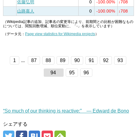
佐藤弘明
0
-100.00%
↓708
山路嘉人
0
-100.00%
↓708
（Wikipedia記事の追加、記事名の変更等により、前期間との比較が困難なもの
については、閲覧回数増減、順位変動に、「-」を表示しています）
（データ元：
Page view statistics for Wikimedia projects
）
1
...
87
88
89
90
91
92
93
94
95
96
“So much of our thinking is reactive:” — Edward de Bono
シェアする