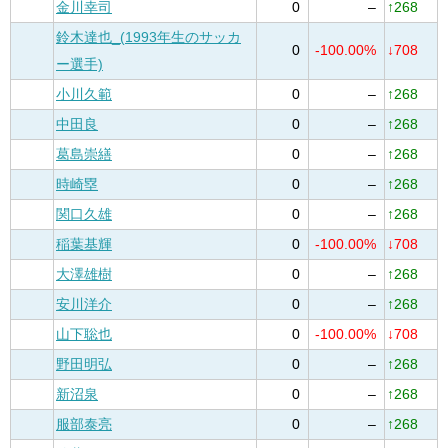
金川幸司
0
–
↑268
鈴木達也_(1993年生のサッカ
0
-100.00%
↓708
ー選手)
小川久範
0
–
↑268
中田良
0
–
↑268
葛島崇繕
0
–
↑268
時崎塁
0
–
↑268
関口久雄
0
–
↑268
稲葉基輝
0
-100.00%
↓708
大澤雄樹
0
–
↑268
安川洋介
0
–
↑268
山下聡也
0
-100.00%
↓708
野田明弘
0
–
↑268
新沼泉
0
–
↑268
服部泰亮
0
–
↑268