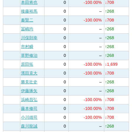
本田将也
0
-100.00%
↓708
後藤裕馬
0
–
↑268
秦賢二
0
-100.00%
↓708
冨嶋均
0
–
↑268
川俣則幸
0
–
↑268
市村瞬
0
–
↑268
草野修治
0
–
↑268
原田拓
0
-100.00%
↓1,699
濱田克大
0
-100.00%
↓708
勝見壮史
0
–
↑268
伊藤琢矢
0
–
↑268
浜崎昌弘
0
-100.00%
↓708
藤本修司
0
-100.00%
↓708
小川雄司
0
-100.00%
↓708
森川龍誠
0
–
↑268