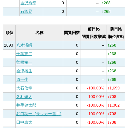
吉沢秀幸
0
–
↑268
石亀晃
0
–
↑268
前日比
前日比
順位
名称
閲覧回数
閲覧回数増減
順位変動
2893
八木沼瞬
0
–
↑268
千葉恵二
0
–
↑268
曽根祐一
0
–
↑268
会津雄生
0
–
↑268
原一生
0
–
↑268
大石信幸
0
-100.00%
↓1,699
久利研人
0
-100.00%
↓708
井手健太郎
0
-100.00%
↓1,302
谷口功一_(サッカー選手)
0
-100.00%
↓708
田中恵太
0
-100.00%
↓708