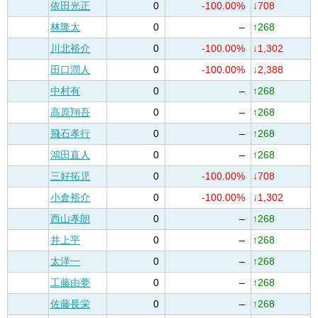
依田光正
0
-100.00%
↓708
林隆太
0
–
↑268
川北裕介
0
-100.00%
↓1,302
田口潤人
0
-100.00%
↓2,388
中村有
0
–
↑268
高原翔吾
0
–
↑268
飛石孝行
0
–
↑268
鴻田直人
0
–
↑268
三好拓児
0
-100.00%
↓708
小倉裕介
0
-100.00%
↓1,302
西山孝朗
0
–
↑268
井上平
0
–
↑268
太洋一
0
–
↑268
工藤由夢
0
–
↑268
佐藤長栄
0
–
↑268