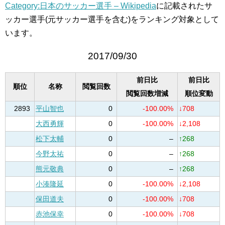
Category:日本のサッカー選手 – Wikipedia
に記載されたサ
ッカー選手(元サッカー選手を含む)をランキング対象として
います。
2017/09/30
前日比
前日比
順位
名称
閲覧回数
閲覧回数増減
順位変動
2893
平山智也
0
-100.00%
↓708
大西勇輝
0
-100.00%
↓2,108
松下太輔
0
–
↑268
今野太祐
0
–
↑268
熊元敬典
0
–
↑268
小湊隆延
0
-100.00%
↓2,108
保田道夫
0
-100.00%
↓708
赤池保幸
0
-100.00%
↓708