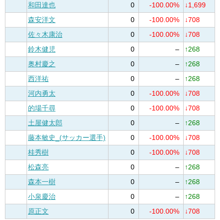
和田達也
0
-100.00%
↓1,699
森安洋文
0
-100.00%
↓708
佐々木康治
0
-100.00%
↓708
鈴木健児
0
–
↑268
奥村慶之
0
–
↑268
西洋祐
0
–
↑268
河内勇太
0
-100.00%
↓708
的場千尋
0
-100.00%
↓708
土屋健太郎
0
–
↑268
藤本敏史_(サッカー選手)
0
-100.00%
↓708
桂秀樹
0
-100.00%
↓708
松森亮
0
–
↑268
森本一樹
0
–
↑268
小泉慶治
0
–
↑268
原正文
0
-100.00%
↓708