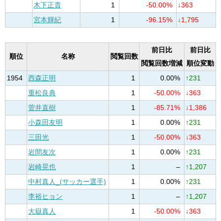
木下正貴
1
-50.00%
↓363
宮本輝紀
1
-96.15%
↓1,795
前日比
前日比
順位
名称
閲覧回数
閲覧回数増減
順位変動
1954
西森正明
1
0.00%
↑231
重松良典
1
-50.00%
↓363
菅井直樹
1
-85.71%
↓1,386
小森田友明
1
0.00%
↑231
三田光
1
-50.00%
↓363
岩間友次
1
0.00%
↑231
岩崎晃也
1
–
↑1,207
中村真人_(サッカー選手)
1
0.00%
↑231
李裕ヒョン
1
–
↑1,207
大嶽真人
1
-50.00%
↓363