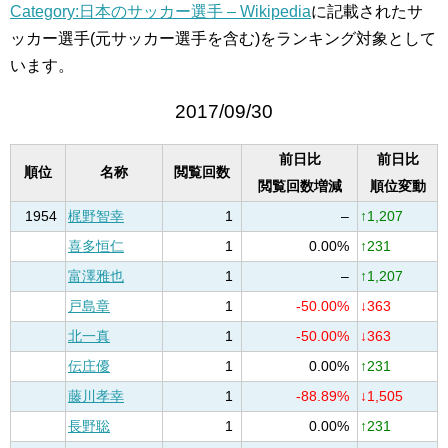
Category:日本のサッカー選手 – Wikipedia
に記載されたサ
ッカー選手(元サッカー選手を含む)をランキング対象として
います。
2017/09/30
前日比
前日比
順位
名称
閲覧回数
閲覧回数増減
順位変動
1954
梶野智幸
1
–
↑1,207
喜多恒仁
1
0.00%
↑231
富澤雅也
1
–
↑1,207
戸島章
1
-50.00%
↓363
北一真
1
-50.00%
↓363
伝庄優
1
0.00%
↑231
藤川孝幸
1
-88.89%
↓1,505
長野聡
1
0.00%
↑231