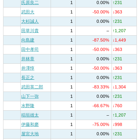
氏原良二
1
0.00%
↑231
武田大
1
-50.00%
↓363
大杉誠人
1
0.00%
↑231
田草川貴
1
–
↑1,207
向島建
1
-87.50%
↓1,449
田中孝司
1
-50.00%
↓363
井林章
1
0.00%
↑231
井澤惇
1
-50.00%
↓363
長正之
1
0.00%
↑231
武田英二郎
1
-83.33%
↓1,304
山下一弥
1
0.00%
↑231
水野隆
1
-66.67%
↓760
稲垣雄太
1
–
↑1,207
伊藤和磨
1
-75.00%
↓998
屋宮大地
1
0.00%
↑231