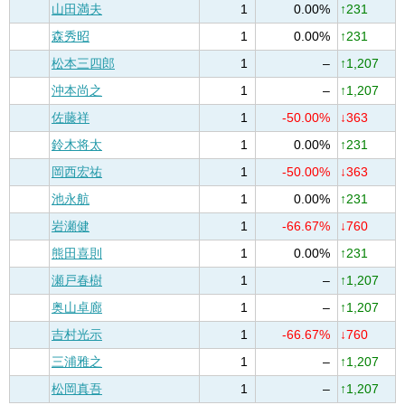
山田満夫
1
0.00%
↑231
森秀昭
1
0.00%
↑231
松本三四郎
1
–
↑1,207
沖本尚之
1
–
↑1,207
佐藤祥
1
-50.00%
↓363
鈴木将太
1
0.00%
↑231
岡西宏祐
1
-50.00%
↓363
池永航
1
0.00%
↑231
岩瀬健
1
-66.67%
↓760
熊田喜則
1
0.00%
↑231
瀬戸春樹
1
–
↑1,207
奥山卓廊
1
–
↑1,207
吉村光示
1
-66.67%
↓760
三浦雅之
1
–
↑1,207
松岡真吾
1
–
↑1,207