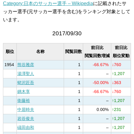
Category:日本のサッカー選手 – Wikipedia
に記載されたサ
ッカー選手(元サッカー選手を含む)をランキング対象として
います。
2017/09/30
前日比
前日比
順位
名称
閲覧回数
閲覧回数増減
順位変動
1954
熊谷雅彦
1
-66.67%
↓760
湯澤聖人
1
–
↑1,207
蛯沢匠吾
1
-50.00%
↓363
鏑木享
1
-66.67%
↓760
衛藤裕
1
–
↑1,207
中居時夫
1
0.00%
↑231
岩谷俊夫
1
–
↑1,207
礒田由和
1
–
↑1,207