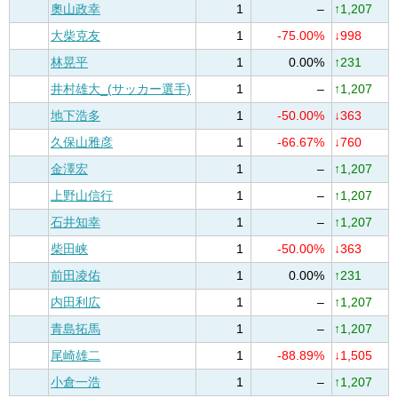
奧山政幸
1
–
↑1,207
大柴克友
1
-75.00%
↓998
林晃平
1
0.00%
↑231
井村雄大_(サッカー選手)
1
–
↑1,207
地下浩多
1
-50.00%
↓363
久保山雅彦
1
-66.67%
↓760
金澤宏
1
–
↑1,207
上野山信行
1
–
↑1,207
石井知幸
1
–
↑1,207
柴田峡
1
-50.00%
↓363
前田凌佑
1
0.00%
↑231
内田利広
1
–
↑1,207
青島拓馬
1
–
↑1,207
尾崎雄二
1
-88.89%
↓1,505
小倉一浩
1
–
↑1,207