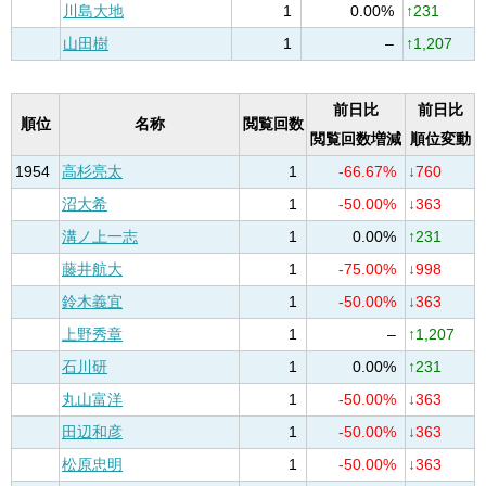
川島大地
1
0.00%
↑231
山田樹
1
–
↑1,207
前日比
前日比
順位
名称
閲覧回数
閲覧回数増減
順位変動
1954
高杉亮太
1
-66.67%
↓760
沼大希
1
-50.00%
↓363
溝ノ上一志
1
0.00%
↑231
藤井航大
1
-75.00%
↓998
鈴木義宜
1
-50.00%
↓363
上野秀章
1
–
↑1,207
石川研
1
0.00%
↑231
丸山富洋
1
-50.00%
↓363
田辺和彦
1
-50.00%
↓363
松原忠明
1
-50.00%
↓363