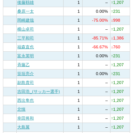
後藤靱雄
1
–
↑1,207
桑原一太
1
0.00%
↑231
岡崎建哉
1
-75.00%
↓998
横山卓司
1
–
↑1,207
三平和司
1
-85.71%
↓1,386
福森直也
1
-66.67%
↓760
富永英明
1
0.00%
↑231
斉藤乙
1
–
↑1,207
笹垣亮介
1
0.00%
↑231
副島貴司
1
–
↑1,207
吉田浩_(サッカー選手)
1
–
↑1,207
西出隼也
1
–
↑1,207
北慎
1
–
↑1,207
幸田将和
1
–
↑1,207
大島翼
1
–
↑1,207