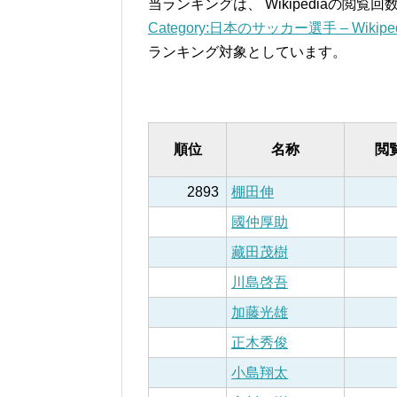
当ランキングは、 Wikipediaの閲
Category:日本のサッカー選手 – Wikiped
ランキング対象としています。
順位
名称
閲
2893
棚田伸
國仲厚助
藏田茂樹
川島啓吾
加藤光雄
正木秀俊
小島翔太