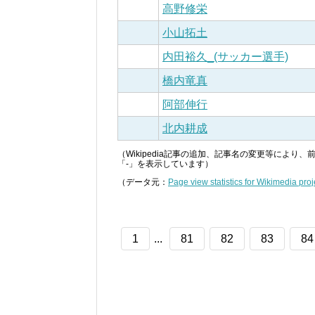
高野修栄
小山拓土
内田裕久_(サッカー選手)
橋内竜真
阿部伸行
北内耕成
（Wikipedia記事の追加、記事名の変更等によ
「-」を表示しています）
（データ元：
Page view statistics for Wikimedia proj
1
...
81
82
83
84