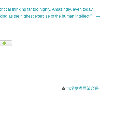
tical thinking far too highly. Amazingly, even today,
nking as the highest exercise of the human intellect.” —
市場規模展望台長