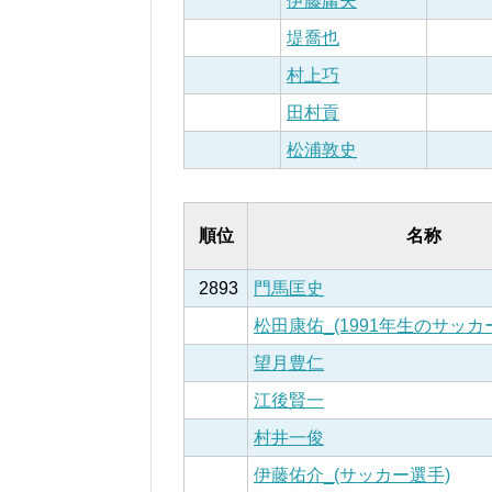
伊藤庸夫
堤喬也
村上巧
田村貢
松浦敦史
順位
名称
2893
門馬匡史
松田康佑_(1991年生のサッカ
望月豊仁
江後賢一
村井一俊
伊藤佑介_(サッカー選手)