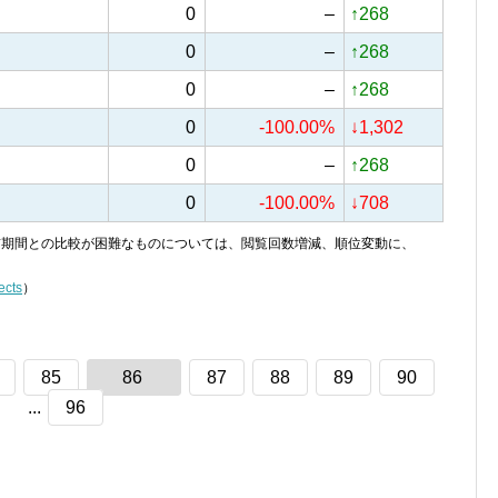
0
–
↑268
0
–
↑268
0
–
↑268
0
-100.00%
↓1,302
0
–
↑268
0
-100.00%
↓708
り、前期間との比較が困難なものについては、閲覧回数増減、順位変動に、
ects
）
85
86
87
88
89
90
...
96