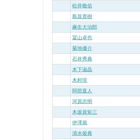
松井敬佑
島並貴樹
麻生大治郎
冨山卓也
菊地優介
石井秀典
木下淑晶
木村現
阿部直人
河原忠明
木坂規矩三
伊澤篤
清水俊典