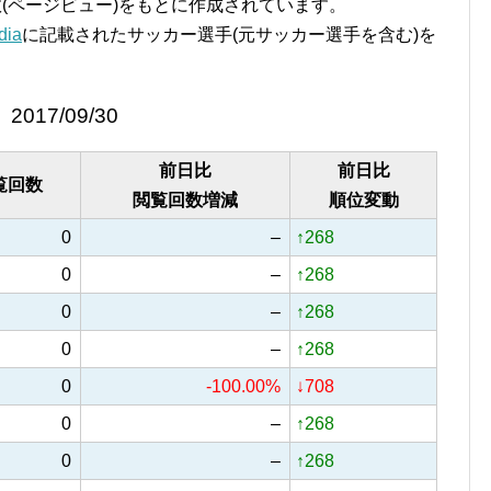
覧回数(ページビュー)をもとに作成されています。
ia
に記載されたサッカー選手(元サッカー選手を含む)を
2017/09/30
前日比
前日比
覧回数
閲覧回数増減
順位変動
0
–
↑268
0
–
↑268
0
–
↑268
0
–
↑268
0
-100.00%
↓708
0
–
↑268
0
–
↑268