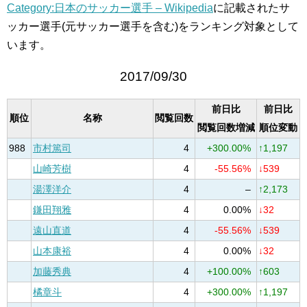
Category:日本のサッカー選手 – Wikipedia
に記載されたサ
ッカー選手(元サッカー選手を含む)をランキング対象として
います。
2017/09/30
前日比
前日比
順位
名称
閲覧回数
閲覧回数増減
順位変動
988
市村篤司
4
+300.00%
↑1,197
山崎芳樹
4
-55.56%
↓539
湯澤洋介
4
–
↑2,173
鎌田翔雅
4
0.00%
↓32
遠山直道
4
-55.56%
↓539
山本康裕
4
0.00%
↓32
加藤秀典
4
+100.00%
↑603
橘章斗
4
+300.00%
↑1,197