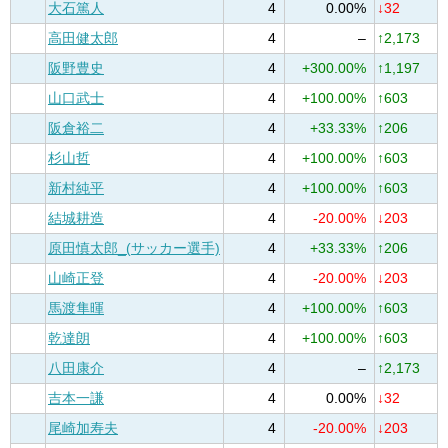
大石篤人
4
0.00%
↓32
高田健太郎
4
–
↑2,173
阪野豊史
4
+300.00%
↑1,197
山口武士
4
+100.00%
↑603
阪倉裕二
4
+33.33%
↑206
杉山哲
4
+100.00%
↑603
新村純平
4
+100.00%
↑603
結城耕造
4
-20.00%
↓203
原田慎太郎_(サッカー選手)
4
+33.33%
↑206
山崎正登
4
-20.00%
↓203
馬渡隼暉
4
+100.00%
↑603
乾達朗
4
+100.00%
↑603
八田康介
4
–
↑2,173
吉本一謙
4
0.00%
↓32
尾崎加寿夫
4
-20.00%
↓203