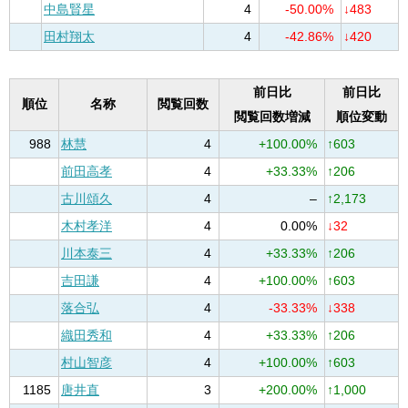
中島賢星
4
-50.00%
↓483
田村翔太
4
-42.86%
↓420
前日比
前日比
順位
名称
閲覧回数
閲覧回数増減
順位変動
988
林慧
4
+100.00%
↑603
前田高孝
4
+33.33%
↑206
古川頌久
4
–
↑2,173
木村孝洋
4
0.00%
↓32
川本泰三
4
+33.33%
↑206
吉田謙
4
+100.00%
↑603
落合弘
4
-33.33%
↓338
織田秀和
4
+33.33%
↑206
村山智彦
4
+100.00%
↑603
1185
唐井直
3
+200.00%
↑1,000