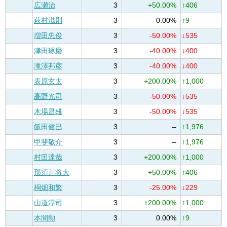
広瀬治
3
+50.00%
↑406
萩村滋則
3
0.00%
↑9
増田忠俊
3
-50.00%
↓535
津田琢磨
3
-40.00%
↓400
滝澤邦彦
3
-40.00%
↓400
表原玄太
3
+200.00%
↑1,000
高野光司
3
-50.00%
↓535
木場昌雄
3
-50.00%
↓535
飯田健巳
3
–
↑1,976
甲斐敬介
3
–
↑1,976
村田達哉
3
+200.00%
↑1,000
那須川将大
3
+50.00%
↑406
桐畑和繁
3
-25.00%
↓229
山道淳司
3
+200.00%
↑1,000
本間勲
3
0.00%
↑9