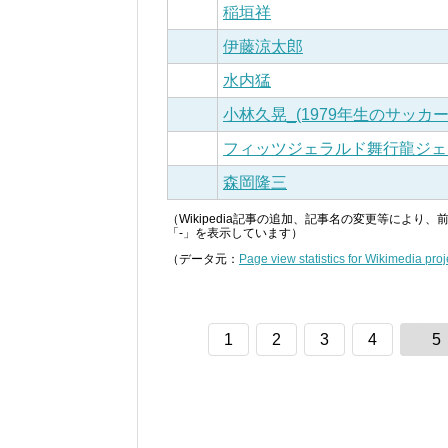
稲垣祥
伊藤涼太郎
水内猛
小林久晃_(1979年生のサッカー
フィッツジェラルド舞行龍ジェ
森岡隆三
（Wikipedia記事の追加、記事名の変更等によ
「-」を表示しています）
（データ元：
Page view statistics for Wikimedia proj
1
2
3
4
5