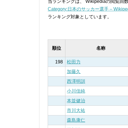
当ランキングは、 Wikipediaの閲
Category:日本のサッカー選手 – Wikiped
ランキング対象としています。
順位
名称
198
松田力
加藤久
西澤明訓
小川佳純
本並健治
市川大祐
森島康仁