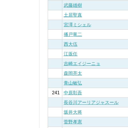
武藤雄樹
土居聖真
宮澤ミシェル
播戸竜二
西大伍
江坂任
吉崎エイジーニョ
森岡亮太
青山敏弘
241
中原彰吾
長谷川アーリアジャスール
坂井大将
菅野孝憲