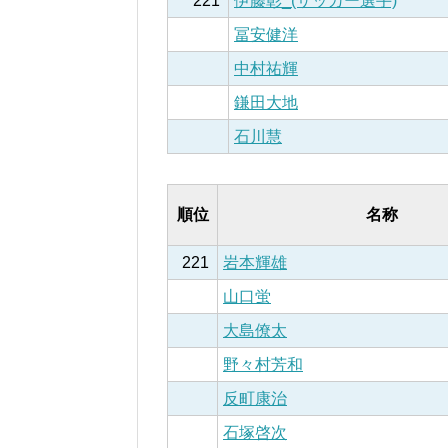
221
伊藤彰_(サッカー選手)
冨安健洋
中村祐輝
鎌田大地
石川慧
順位
名称
221
岩本輝雄
山口蛍
大島僚太
野々村芳和
反町康治
石塚啓次