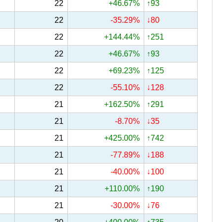
22
+46.67%
↑93
22
-35.29%
↓80
22
+144.44%
↑251
22
+46.67%
↑93
22
+69.23%
↑125
22
-55.10%
↓128
21
+162.50%
↑291
21
-8.70%
↓35
21
+425.00%
↑742
21
-77.89%
↓188
21
-40.00%
↓100
21
+110.00%
↑190
21
-30.00%
↓76