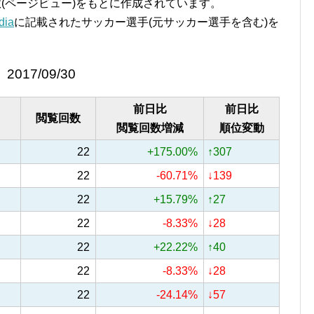
覧回数(ページビュー)をもとに作成されています。
ia
に記載されたサッカー選手(元サッカー選手を含む)を
2017/09/30
前日比
前日比
閲覧回数
閲覧回数増減
順位変動
22
+175.00%
↑307
22
-60.71%
↓139
22
+15.79%
↑27
22
-8.33%
↓28
22
+22.22%
↑40
22
-8.33%
↓28
22
-24.14%
↓57