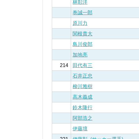
林彰洋
巻誠一郎
原川力
関根貴大
島川俊郎
加地亮
214
田代有三
石井正忠
柳川雅樹
高木義成
鈴木隆行
阿部浩之
伊藤壇