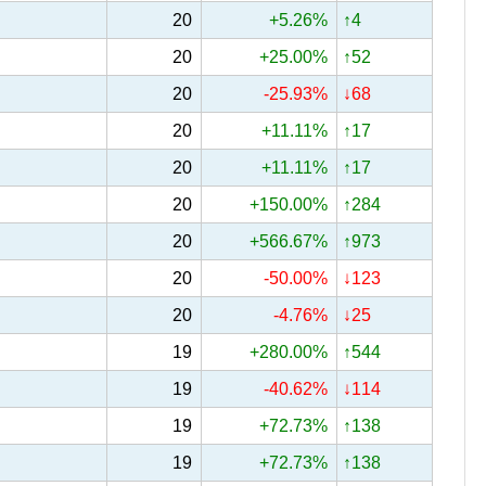
20
+5.26%
↑4
20
+25.00%
↑52
20
-25.93%
↓68
20
+11.11%
↑17
20
+11.11%
↑17
20
+150.00%
↑284
20
+566.67%
↑973
20
-50.00%
↓123
20
-4.76%
↓25
19
+280.00%
↑544
19
-40.62%
↓114
19
+72.73%
↑138
19
+72.73%
↑138