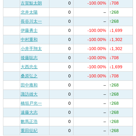
古賀鯨太朗
0
-100.00%
↓708
北井太陽
0
–
↑268
長谷川太一
0
–
↑268
伊藤勇士
0
-100.00%
↓1,699
中村重和
0
-100.00%
↓1,302
小井手翔太
0
-100.00%
↓1,302
後藤聡志
0
-100.00%
↓708
大西忠生
0
-100.00%
↓1,699
桑原弘之
0
-100.00%
↓708
田中雍和
0
–
↑268
諏訪雄大
0
–
↑268
橋垣戸光一
0
–
↑268
遠藤大志
0
–
↑268
數馬正浩
0
–
↑268
重田征紀
0
–
↑268