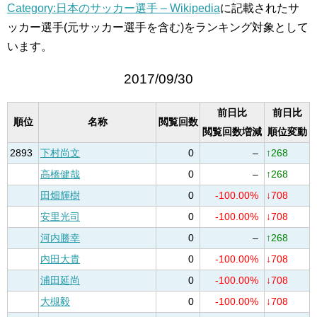
Category:日本のサッカー選手 – Wikipedia
に記載されたサ
ッカー選手(元サッカー選手を含む)をランキング対象として
います。
2017/09/30
前日比
前日比
順位
名称
閲覧回数
閲覧回数増減
順位変動
2893
下村尚文
0
–
↑268
高橋健哉
0
–
↑268
田畑輝樹
0
-100.00%
↓708
安里光司
0
-100.00%
↓708
河内勝幸
0
–
↑268
内田大貴
0
-100.00%
↓708
浦田延尚
0
-100.00%
↓708
大槻毅
0
-100.00%
↓708