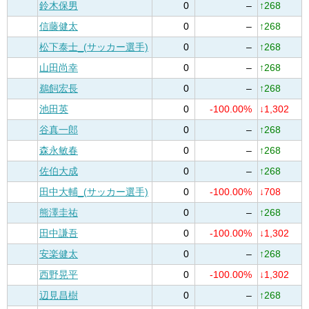
鈴木保男
0
–
↑268
信藤健太
0
–
↑268
松下泰士_(サッカー選手)
0
–
↑268
山田尚幸
0
–
↑268
鵜飼宏長
0
–
↑268
池田英
0
-100.00%
↓1,302
谷真一郎
0
–
↑268
森永敏春
0
–
↑268
佐伯大成
0
–
↑268
田中大輔_(サッカー選手)
0
-100.00%
↓708
熊澤圭祐
0
–
↑268
田中謙吾
0
-100.00%
↓1,302
安楽健太
0
–
↑268
西野晃平
0
-100.00%
↓1,302
辺見昌樹
0
–
↑268