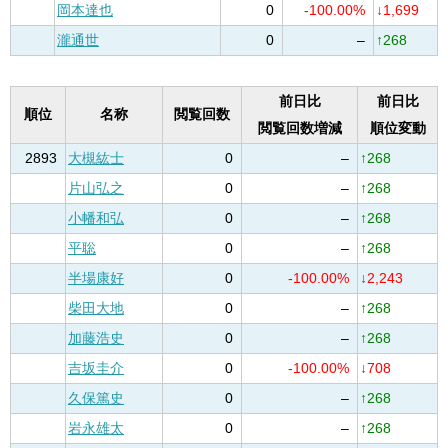
岡本達也
0
-100.00%
↓1,699
瀧通世
0
–
↑268
前日比
前日比
順位
名称
閲覧回数
閲覧回数増減
順位変動
2893
大槻紘士
0
–
↑268
片山弘之
0
–
↑268
小幡和弘
0
–
↑268
平聡
0
–
↑268
半場康好
0
-100.00%
↓2,243
柴田大地
0
–
↑268
加藤浩史
0
–
↑268
吉坂圭介
0
-100.00%
↓708
久保篤史
0
–
↑268
岩永雄太
0
–
↑268