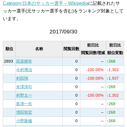
Category:日本のサッカー選手 – Wikipedia
に記載されたサ
ッカー選手(元サッカー選手を含む)をランキング対象として
います。
2017/09/30
前日比
前日比
順位
名称
閲覧回数
閲覧回数増減
順位変動
2893
田原輝幸
0
–
↑268
今村博治
0
-100.00%
↓1,302
村田翔
0
-100.00%
↓1,937
米澤淳司
0
–
↑268
村野太一
0
-100.00%
↓1,302
島津一也
0
–
↑268
増田智宏
0
–
↑268
小野隆儀
0
–
↑268