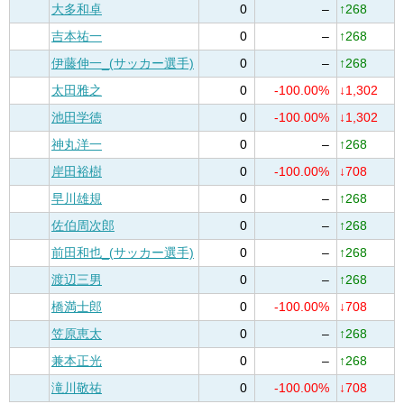
大多和卓
0
–
↑268
吉本祐一
0
–
↑268
伊藤伸一_(サッカー選手)
0
–
↑268
太田雅之
0
-100.00%
↓1,302
池田学徳
0
-100.00%
↓1,302
神丸洋一
0
–
↑268
岸田裕樹
0
-100.00%
↓708
早川雄規
0
–
↑268
佐伯周次郎
0
–
↑268
前田和也_(サッカー選手)
0
–
↑268
渡辺三男
0
–
↑268
橋満士郎
0
-100.00%
↓708
笠原恵太
0
–
↑268
兼本正光
0
–
↑268
滝川敬祐
0
-100.00%
↓708