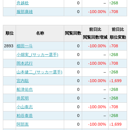
舟越稔
0
–
↑268
服部康雄
0
-100.00%
↓708
前日比
前日比
順位
名称
閲覧回数
閲覧回数増減
順位変動
2893
櫛田一斗
0
-100.00%
↓708
小畑実_(サッカー選手)
0
–
↑268
岡本武行
0
-100.00%
↓708
山本健二_(サッカー選手)
0
–
↑268
宮内聡
0
-100.00%
↓1,699
船津佑也
0
–
↑268
井尻明
0
–
↑268
小山泰志
0
-100.00%
↓708
粕谷泰造
0
–
↑268
阿部嵩
0
-100.00%
↓1,699