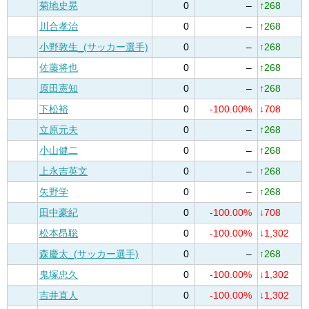
菊地史晃
0
–
↑268
川合孝治
0
–
↑268
小野敦生_(サッカー選手)
0
–
↑268
佐藤将也
0
–
↑268
原田憲知
0
–
↑268
下松裕
0
-100.00%
↓708
立原元夫
0
–
↑268
小山健二
0
–
↑268
上永吉英文
0
–
↑268
矢野学
0
–
↑268
田中豪紀
0
-100.00%
↓708
松本昂聡
0
-100.00%
↓1,302
森慶太_(サッカー選手)
0
–
↑268
鬼塚忠久
0
-100.00%
↓1,302
吉井直人
0
-100.00%
↓1,302